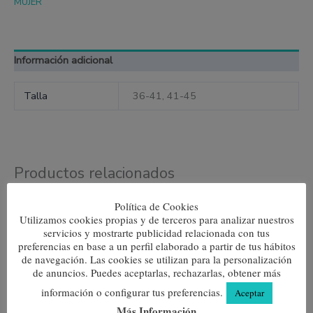
MUJER
Información adicional
Talla
36-41, 41-45
Productos relacionados
Este
Este
Política de Cookies
producto
produc
tiene
tiene
Utilizamos cookies propias y de terceros para analizar nuestros
múltiples
múltipl
servicios y mostrarte publicidad relacionada con tus
variantes.
variante
preferencias en base a un perfil elaborado a partir de tus hábitos
Las
Las
de navegación. Las cookies se utilizan para la personalización
opciones
opcione
de anuncios. Puedes aceptarlas, rechazarlas, obtener más
se
se
pueden
pueden
información o configurar tus preferencias.
Aceptar
elegir
elegir
Más Información