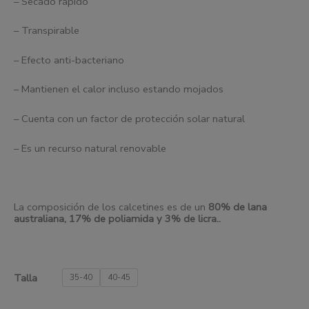
– Secado rápido
– Transpirable
– Efecto anti-bacteriano
– Mantienen el calor incluso estando mojados
– Cuenta con un factor de protección solar natural
– Es un recurso natural renovable
La composición de los calcetines es de un
80% de
l
ana
australiana, 17% de poliamida y 3% de
l
icra..
Talla
35-40
40-45