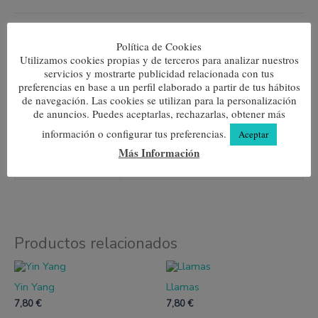
Añadir al carrito
Política de Cookies
Utilizamos cookies propias y de terceros para analizar nuestros
SKU:
N/D
Categorías:
Media caña Mujer
,
MUJER
servicios y mostrarte publicidad relacionada con tus
preferencias en base a un perfil elaborado a partir de tus hábitos
de navegación. Las cookies se utilizan para la personalización
de anuncios. Puedes aceptarlas, rechazarlas, obtener más
Información adicional
información o configurar tus preferencias.
Aceptar
Más Información
Talla
35-40, 40-45
Productos relacionados
Este
Este
producto
produc
Yin Yang
Llamas
tiene
tiene
múltiples
múltipl
7,80
€
7,80
€
variantes.
variante