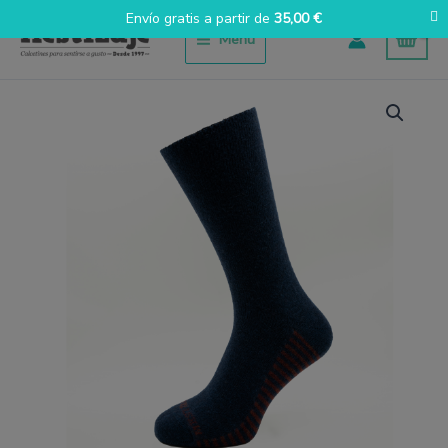
Ir
Envío gratis a partir de
35,00
€
al
Menú
contenido
Lana
azul
oscuro
cantidad