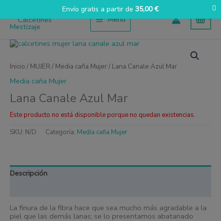
Ir
Envío gratis a partir de
35,00
€
al
Menú
contenido
Inicio
/
MUJER
/
Media caña Mujer
/ Lana Canale Azul Mar
Media caña Mujer
Lana Canale Azul Mar
Este producto no está disponible porque no quedan existencias.
SKU:
N/D
Categoría:
Media caña Mujer
Descripción
Información adicional
La finura de la fibra hace que sea mucho más agradable a la
piel que las demás lanas; se lo presentamos abatanado