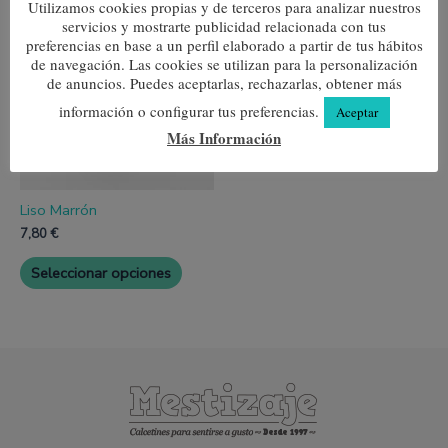
Este
Utilizamos cookies propias y de terceros para analizar nuestros
producto
servicios y mostrarte publicidad relacionada con tus
tiene
preferencias en base a un perfil elaborado a partir de tus hábitos
múltiples
de navegación. Las cookies se utilizan para la personalización
variantes.
de anuncios. Puedes aceptarlas, rechazarlas, obtener más
Las
opciones
información o configurar tus preferencias.
Aceptar
se
Más Información
pueden
elegir
en
la
página
Liso Marrón
de
7,80
€
producto
Seleccionar opciones