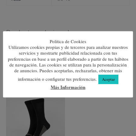
Productos relacionados
Política de Cookies
Este
Este
Utilizamos cookies propias y de terceros para analizar nuestros
producto
produc
Bici
Blues
tiene
tiene
servicios y mostrarte publicidad relacionada con tus
múltiples
múltipl
preferencias en base a un perfil elaborado a partir de tus hábitos
7,80
€
7,80
€
variantes.
variante
de navegación. Las cookies se utilizan para la personalización
Las
Las
de anuncios. Puedes aceptarlas, rechazarlas, obtener más
Seleccionar opciones
Seleccionar opciones
opciones
opcione
se
se
información o configurar tus preferencias.
Aceptar
pueden
pueden
Más Información
elegir
elegir
Este
en
en
producto
la
la
tiene
página
página
múltiples
de
de
variantes.
producto
produc
Las
opciones
se
pueden