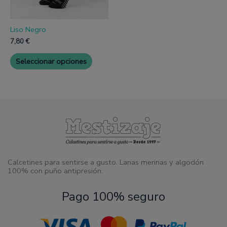
elegir
en
la
página
Liso Negro
de
7,80
€
producto
Seleccionar opciones
Calcetines para sentirse a gusto. Lanas merinas y algodón
100% con puño antipresión.
Pago 100% seguro