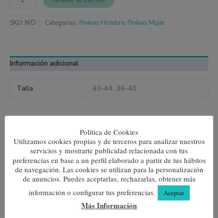
SKU:
N/D
Categorías:
Pinkies Hombre
,
Pinkies Mujer
Información adicional
Talla
40-44, 36-40
Política de Cookies
Productos relacionados
Utilizamos cookies propias y de terceros para analizar nuestros
servicios y mostrarte publicidad relacionada con tus
Este
Este
preferencias en base a un perfil elaborado a partir de tus hábitos
producto
produc
de navegación. Las cookies se utilizan para la personalización
Orquesta Pinkie
tiene
tiene
de anuncios. Puedes aceptarlas, rechazarlas, obtener más
Animal Print Pinkie
múltiples
múltipl
5,95
€
variantes.
variante
información o configurar tus preferencias.
5,95
€
Aceptar
Las
Las
Seleccionar opciones
Más Información
opciones
opcione
Seleccionar opciones
se
se