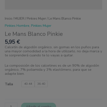
Inicio
/
MUJER
/
Pinkies Mujer
/ Le Mans Blanco Pinkie
Pinkies Hombre
,
Pinkies Mujer
Le Mans Blanco Pinkie
5,95
€
Calcetín de algodón orgánico, sin gomas en los puños para
una mayor comodidad a la hora de utilizarlo, no deja marca y
te sorprenderá cuando te lo vayas a quitar.
La composición de los calcetines es de un 90% de algodón
orgánico, 7% poliamida y 3% elastómero, para que se
adapte bien.
Talla
40-44
36-40
Añadir al carrito