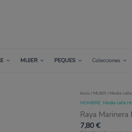
E
MUJER
PEQUES
Colecciones
Raya
Inicio
/
MUJER
/
Media caña
Marinera
HOMBRE
,
Media caña H
Negra-
Roja
Raya Marinera
cantidad
7,80
€