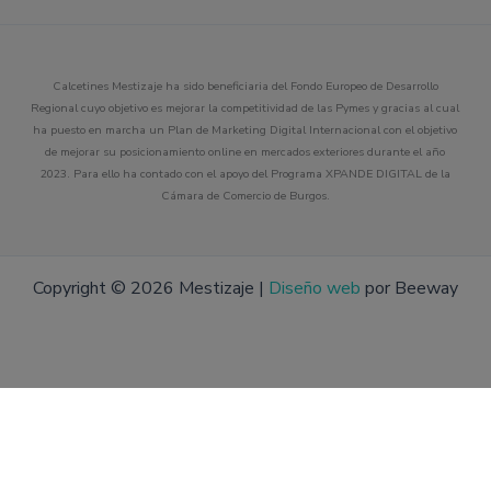
Calcetines Mestizaje ha sido beneficiaria del Fondo Europeo de Desarrollo
Regional cuyo objetivo es mejorar la competitividad de las Pymes y gracias al cual
ha puesto en marcha un Plan de Marketing Digital Internacional con el objetivo
de mejorar su posicionamiento online en mercados exteriores durante el año
2023. Para ello ha contado con el apoyo del Programa XPANDE DIGITAL de la
Cámara de Comercio de Burgos.
Copyright © 2026 Mestizaje |
Diseño web
por Beeway
ra-Roja