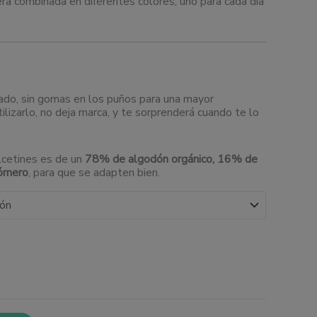
ra combinada en diferentes colores, uno para cada día
ado, sin gomas en los puños para una mayor
ilizarlo, no deja marca, y te sorprenderá cuando te lo
lcetines es de un
78% de algodón orgánico, 16% de
tómero
, para que se adapten bien.