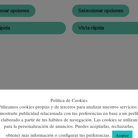
variantes.
vari
Las
Las
ionar opciones
Seleccionar opciones
opciones
opc
se
se
pueden
pue
ápida
Vista rápida
elegir
eleg
en
en
la
la
página
pág
de
de
producto
pro
Política de Cookies
tilizamos cookies propias y de terceros para analizar nuestros servicios
mostrarte publicidad relacionada con tus preferencias en base a un perfi
elaborado a partir de tus hábitos de navegación. Las cookies se utilizan
para la personalización de anuncios. Puedes aceptarlas, rechazarlas,
obtener más información o configurar tus preferencias.
Aceptar