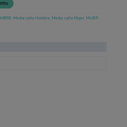
rrito
OMBRE
,
Media caña Hombre
,
Media caña Mujer
,
MUJER
e
ducto
e
tiples