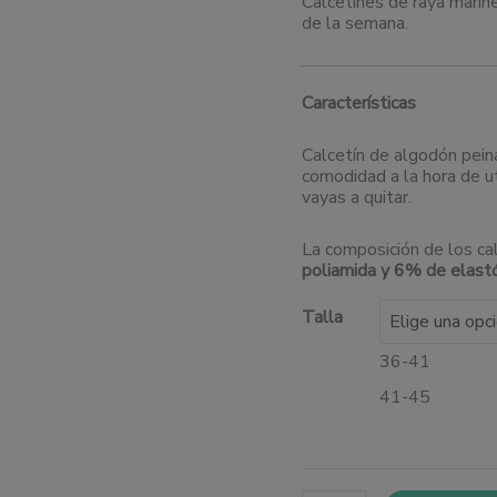
Calcetines de raya marine
de la semana.
Características
Calcetín de algodón pein
comodidad a la hora de ut
vayas a quitar.
La composición de los ca
poliamida y 6% de elas
Talla
36-41
41-45