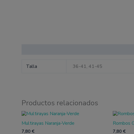
Información adicional
Talla
36-41, 41-45
Productos relacionados
Este
producto
Multirayas Naranja-Verde
Rombos G
tiene
múltiples
7,80
€
7,80
€