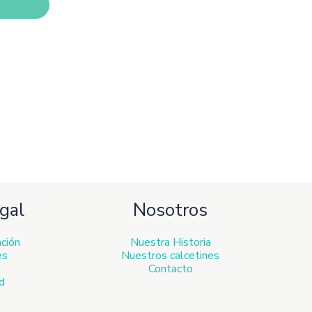
ir
ina
ducto
gal
Nosotros
ación
Nuestra Historia
es
Nuestros calcetines
Contacto
ad