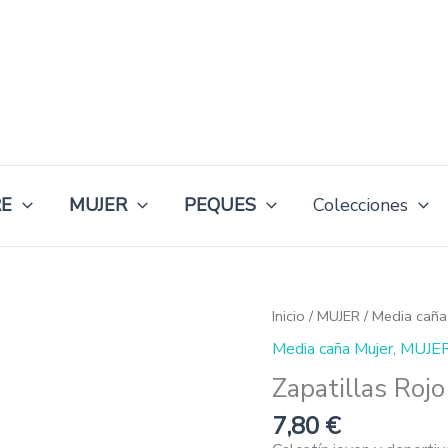
E
MUJER
PEQUES
Colecciones
Zapatillas
Inicio
/
MUJER
/
Media caña
Rojo
Media caña Mujer
,
MUJE
cantidad
Zapatillas Rojo
7,80
€