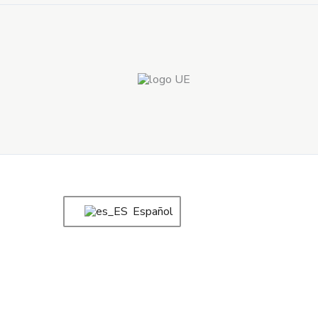
Español
Zapatillas Rojo
7,80
€
Seleccionar opciones