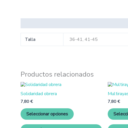
Información adicional
Talla
36-41, 41-45
Productos relacionados
Este
producto
Solidaridad obrera
Multiraya
tiene
múltiples
7,80
€
7,80
€
variantes.
Las
Seleccionar opciones
Selecc
opciones
se
pueden