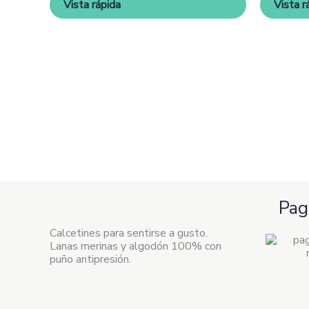
Vista rápida
Vista r
elegir
en
la
página
de
producto
Pag
Calcetines para sentirse a gusto.
Lanas merinas y algodón 100% con
puño antipresión.