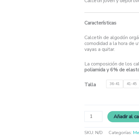
Calcetín joven y deportiv
Características
Calcetín de algodón orgá
comodidad a la hora de ut
vayas a quitar.
La composición de los ca
poliamida y 6% de elas
Talla
36-41
41-45
Añadir al ca
SKU:
N/D
Categorías:
Me