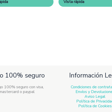
ápida
Vista rápida
elegir
eleg
en
en
la
la
página
pág
de
de
producto
pro
o 100% seguro
Información Le
Condiciones de contrat
Envíos y Devolucion
Aviso Legal
Política de Privacid
Política de Cookies