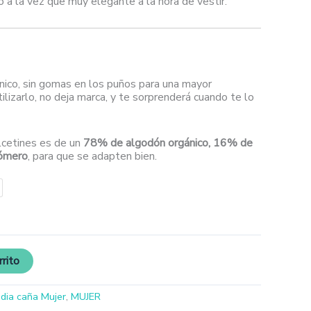
o a la vez que muy elegante a la hora de vestir.
nico, sin gomas en los puños para una mayor
ilizarlo, no deja marca, y te sorprenderá cuando te lo
lcetines es de un
78% de algodón orgánico, 16% de
tómero
, para que se adapten bien.
rrito
dia caña Mujer
,
MUJER