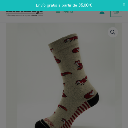
Ir
Envío gratis a partir de
35,00
€
al
Menú
contenido
Zorros
Mestizaje
ocaso
cantidad