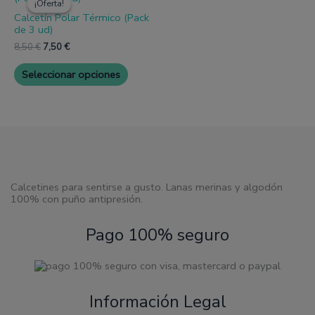
la
la
¡Oferta!
¡Oferta!
tiene
original
actual
página
página
Calcetín Polar Térmico (Pack
múltiples
era:
es:
de
de
de 3 ud)
variantes.
8,50 €.
7,50 €.
producto
produc
Las
8,50
€
7,50
€
opciones
se
Seleccionar opciones
pueden
elegir
en
la
página
de
producto
Calcetines para sentirse a gusto. Lanas merinas y algodón
100% con puño antipresión.
Pago 100% seguro
Información Legal