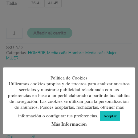
Talla
36-41
41-45
Añadir al carrito
SKU:
N/D
Categorías:
HOMBRE
,
Media caña Hombre
,
Media caña Mujer
,
MUJER
Productos relacionados
Política de Cookies
Este
Este
Utilizamos cookies propias y de terceros para analizar nuestros
producto
produc
servicios y mostrarte publicidad relacionada con tus
Rombos Gris
Multirayas Gris
tiene
tiene
preferencias en base a un perfil elaborado a partir de tus hábitos
múltiples
múltipl
7,80
€
7,80
€
de navegación. Las cookies se utilizan para la personalización
variantes.
variante
de anuncios. Puedes aceptarlas, rechazarlas, obtener más
Las
Las
Seleccionar opciones
Seleccionar opciones
opciones
opcione
información o configurar tus preferencias.
Aceptar
se
se
Más Información
pueden
pueden
elegir
elegir
Este
El
El
en
en
producto
precio
precio