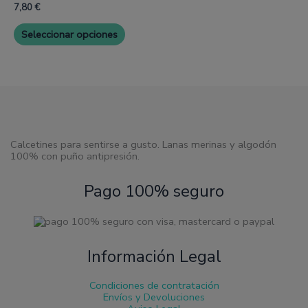
múltiples
7,80
€
variantes.
Las
Seleccionar opciones
opciones
se
pueden
elegir
en
la
página
de
producto
Calcetines para sentirse a gusto. Lanas merinas y algodón
100% con puño antipresión.
Pago 100% seguro
Información Legal
Condiciones de contratación
Envíos y Devoluciones