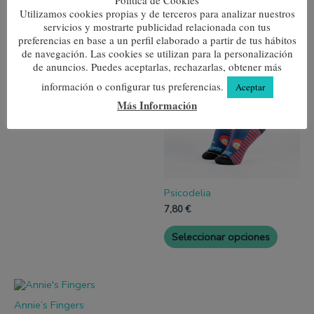
Utilizamos cookies propias y de terceros para analizar nuestros
Productos relacionados
servicios y mostrarte publicidad relacionada con tus
preferencias en base a un perfil elaborado a partir de tus hábitos
Este
Este
de navegación. Las cookies se utilizan para la personalización
producto
produc
de anuncios. Puedes aceptarlas, rechazarlas, obtener más
Caracoles
tiene
tiene
múltiples
múltipl
7,80
€
información o configurar tus preferencias.
Aceptar
variantes.
variante
Más Información
Las
Las
Seleccionar opciones
opciones
opcione
se
se
pueden
pueden
elegir
elegir
en
en
la
la
página
página
Psicodelia
de
de
7,80
€
producto
produc
Seleccionar opciones
Este
producto
Annie’s Fingers
tiene