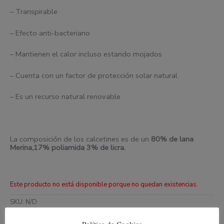
– Transpirable
– Efecto anti-bacteriano
– Mantienen el calor incluso estando mojados
– Cuenta con un factor de protección solar natural
– Es un recurso natural renovable
La composición de los calcetines es de un
80% de
l
ana
Merina,17% poliamida 3% de licra.
Este producto no está disponible porque no quedan existencias.
SKU:
N/D
Categorías:
HOMBRE
,
Media caña Hombre
,
Media caña Mujer
,
MUJER
Política de Cookies