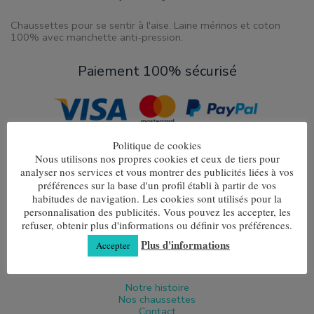
Chaussettes pour se sentir à l'aise. Laine mérinos et coton
100% avec manchette anti-pression.
Paiement 100% sécurisé
Politique de cookies
Information légale
Nous utilisons nos propres cookies et ceux de tiers pour
analyser nos services et vous montrer des publicités liées à vos
Condiciones de contratación
préférences sur la base d'un profil établi à partir de vos
Expédition & retours
habitudes de navigation. Les cookies sont utilisés pour la
Avis légale
personnalisation des publicités. Vous pouvez les accepter, les
Politique de confidentialité
refuser, obtenir plus d'informations ou définir vos préférences.
Politique de cookies
Plus d'informations
Accepter
Nous
Notre histoire
Nos chaussettes
Contact