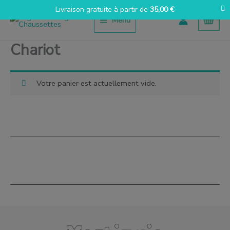
Aller
Livraison gratuite à partir de
35,00
€
au
Menu
contenu
Chariot
Votre panier est actuellement vide.