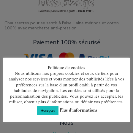
Chaussettes pour se sentir à l'aise. Laine mérinos et coton
100% avec manchette anti-pression.
Paiement 100% sécurisé
Politique de cookies
Nous utilisons nos propres cookies et ceux de tiers pour
Information légale
analyser nos services et vous montrer des publicités liées à vos
préférences sur la base d'un profil établi à partir de vos
Condiciones de contratación
habitudes de navigation. Les cookies sont utilisés pour la
Expédition & retours
personnalisation des publicités. Vous pouvez les accepter, les
Avis légale
refuser, obtenir plus d'informations ou définir vos préférences.
Politique de confidentialité
Politique de cookies
Plus d'informations
Accepter
Nous