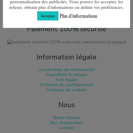
personnalisation des publicités. Vous pouvez les accepter, les
refuser, obtenir plus d'informations ou définir vos préférences.
Chaussettes pour se sentir à l'aise. Laine mérinos et coton
100% avec manchette anti-pression.
Plus d'informations
Accepter
Paiement 100% sécurisé
Information légale
Condiciones de contratación
Expédition & retours
Avis légale
Politique de confidentialité
Politique de cookies
Nous
Notre histoire
Nos chaussettes
Contact