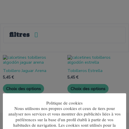
filtres
Ce
Ce
produit
produit
a
a
Tobillero Jaguar Arena
Tobilleros Estrella
plusieurs
plusieurs
variantes.
variantes.
5,45
€
5,45
€
Les
Les
options
options
Choix des options
Choix des options
peuvent
peuvent
être
être
choisies
choisies
Politique de cookies
sur
sur
Nous utilisons nos propres cookies et ceux de tiers pour
la
la
analyser nos services et vous montrer des publicités liées à vos
page
page
préférences sur la base d'un profil établi à partir de vos
de
de
habitudes de navigation. Les cookies sont utilisés pour la
produit
produit