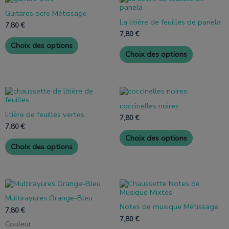
produit
produit
produit
produit
Guitares ocre Métissage
a
a
La litière de feuilles de panela
plusieurs
plusieurs
7,80
€
variantes.
variantes.
7,80
€
Les
Les
Choix des options
options
options
Choix des options
peuvent
peuvent
être
être
choisies
choisies
sur
sur
Ce
Ce
la
la
produit
produit
page
page
coccinelles noires
a
a
de
de
litière de feuilles vertes
plusieurs
plusieurs
7,80
€
produit
produit
variantes.
variantes.
7,80
€
Les
Les
Choix des options
options
options
Choix des options
peuvent
peuvent
être
être
choisies
choisies
sur
sur
Ce
Ce
la
la
produit
produit
page
page
Multirayures Orange-Bleu
a
a
de
de
Notes de musique Métissage
plusieurs
plusieurs
7,80
€
produit
produit
variantes.
variantes.
7,80
€
Couleur
Les
Les