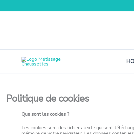
Aller
au
contenu
H
Politique de cookies
Que sont les cookies ?
Les cookies sont des fichiers texte qui sont télécharg
mémoire de votre navigateur. Les données contenues 