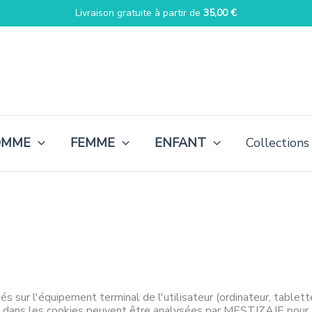
Livraison gratuite à partir de
35,00
€
OMME
FEMME
ENFANT
Collections
és sur l'équipement terminal de l'utilisateur (ordinateur, tablett
dans les cookies peuvent être analysées par MESTIZAJE pour amé