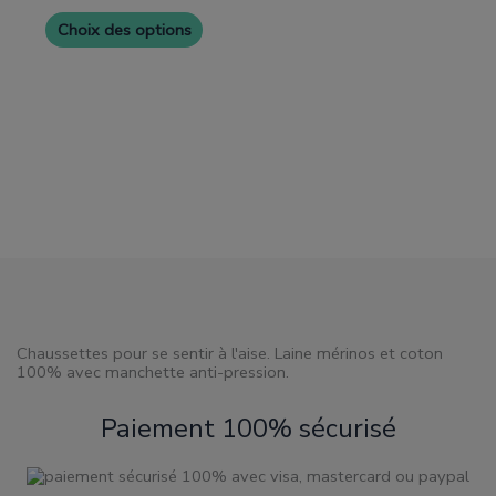
variantes.
produit
produ
Les
Choix des options
options
peuvent
être
choisies
sur
la
page
de
produit
Chaussettes pour se sentir à l'aise. Laine mérinos et coton
100% avec manchette anti-pression.
Paiement 100% sécurisé