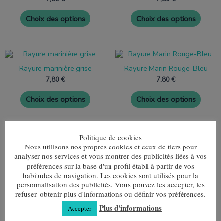
de
de
variantes.
varian
produit
produ
Les
Les
Choix des options
Choix des options
options
optio
peuvent
peuve
être
être
choisies
choisi
Ce
Ce
sur
sur
produit
produ
la
la
Rayure marinière grise
Rayure Marin Rouge-Bleu
a
a
page
page
plusieurs
plusie
7,80
€
7,80
€
de
de
variantes.
varian
produit
produ
Les
Les
Choix des options
Choix des options
options
optio
peuvent
peuve
être
être
choisies
choisi
Ce
Ce
Politique de cookies
sur
sur
produit
produ
la
la
Nous utilisons nos propres cookies et ceux de tiers pour
Sailor Stripe Bleu de mer
a
a
page
page
analyser nos services et vous montrer des publicités liées à vos
Rayure marinière marron
plusieurs
plusie
7,80
€
de
de
préférences sur la base d'un profil établi à partir de vos
moutarde
variantes.
varian
produit
produ
habitudes de navigation. Les cookies sont utilisés pour la
Les
Les
7,80
€
Choix des options
personnalisation des publicités. Vous pouvez les accepter, les
options
optio
peuvent
peuve
refuser, obtenir plus d'informations ou définir vos préférences.
Choix des options
être
être
Plus d'informations
Accepter
choisies
choisi
sur
sur