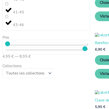
Choix
41-45
Vista
43-46
Prix
Barefoot
6,90
€
4,95
€
—
8,95
€
Choix
Collections
Vista
Clave de
5,95
€