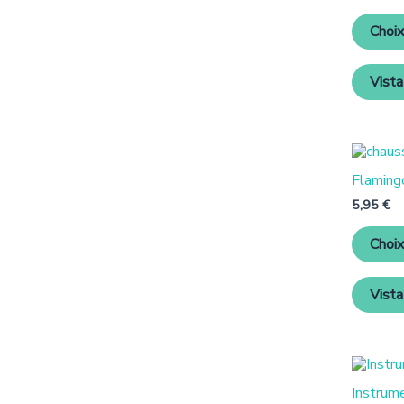
Choix
Vista
Flaming
5,95
€
Choix
Vista
Instrum