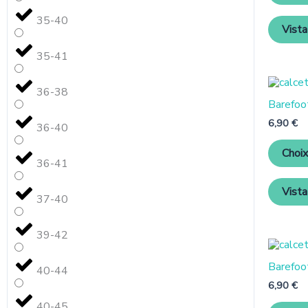
35-40
Vista
35-41
36-38
Barefoo
6,90
€
36-40
Choix
36-41
Vista
37-40
39-42
Barefoo
40-44
6,90
€
40-45