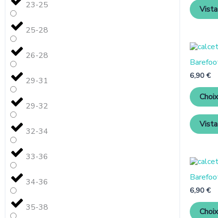
23-25
Vista
25-28
26-28
Barefoo
6,90
€
29-31
Choix
29-32
Vista
32-34
33-36
Barefoot
34-36
6,90
€
35-38
Choix