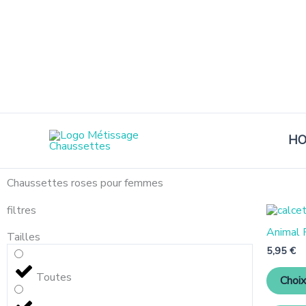
Aller
au
contenu
H
Chaussettes roses pour femmes
filtres
Animal P
Tailles
5,95
€
Toutes
Choix