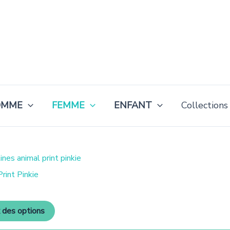
OMME
FEMME
ENFANT
Collections
Ce
produit
rint Pinkie
a
plusieurs
variantes.
Les
 des options
options
peuvent