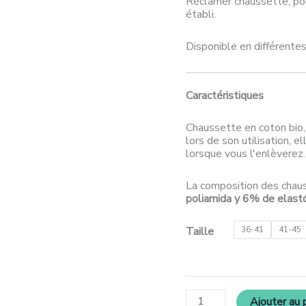
Réclamer chaussette, pou
établi.
Disponible en différente
Caractéristiques
Chaussette en coton bio,
lors de son utilisation, e
lorsque vous l'enlèverez.
La composition des chau
poliamida y 6% de elas
Taille
36-41
41-45
Ajouter au 