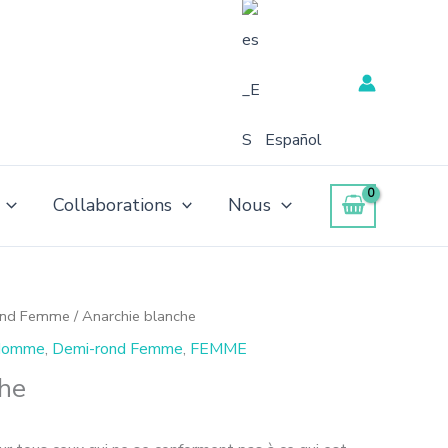
Español
Collaborations
Nous
ond Femme
/ Anarchie blanche
 Homme
,
Demi-rond Femme
,
FEMME
che