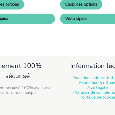
Les
Les
des options
Choix des options
options
option
peuvent
peuven
être
être
ápida
Vista rápida
choisies
choisie
sur
sur
la
la
page
page
de
de
produit
produit
aiement 100%
Information lé
sécurisé
Condiciones de contrat
Expédition & retour
Avis légale
Politique de confidenti
Politique de cookie