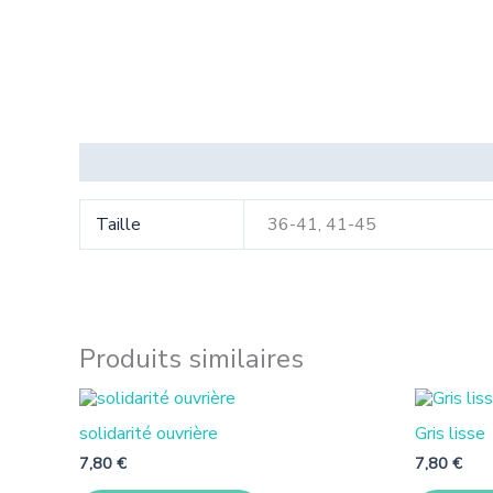
Informations complémentaires
Taille
36-41, 41-45
Produits similaires
Ce
produit
solidarité ouvrière
Gris lisse
a
plusieurs
7,80
€
7,80
€
variantes.