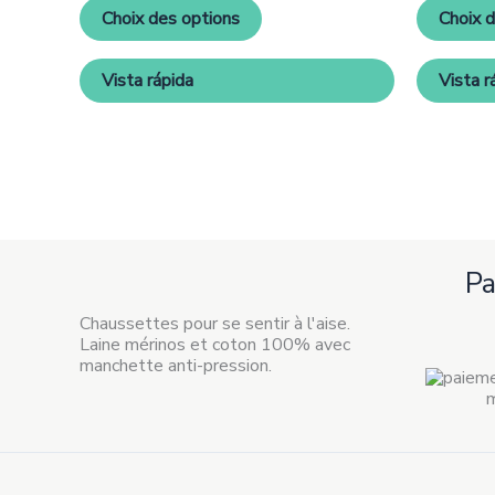
Les
Choix des options
Choix 
options
peuvent
être
Vista rápida
Vista r
choisies
sur
la
page
de
produit
P
Chaussettes pour se sentir à l'aise.
Laine mérinos et coton 100% avec
manchette anti-pression.