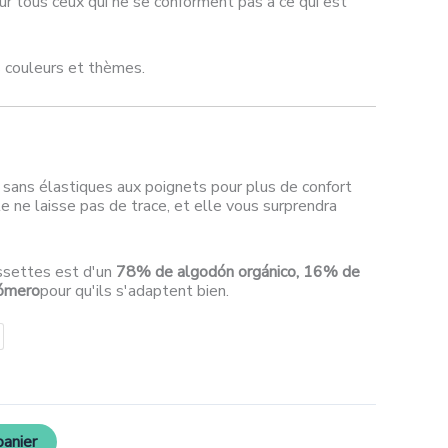
r tous ceux qui ne se conforment pas à ce qui est
s couleurs et thèmes.
 sans élastiques aux poignets pour plus de confort
lle ne laisse pas de trace, et elle vous surprendra
ssettes est d'un
78% de algodón orgánico, 16% de
tómero
pour qu'ils s'adaptent bien.
panier