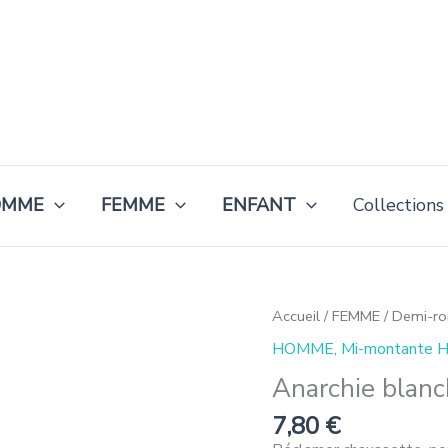
OMME
FEMME
ENFANT
Collections
quantité
Accueil
/
FEMME
/
Demi-r
de
HOMME
,
Mi-montante
Anarquía
Blanco
Anarchie blan
7,80
€