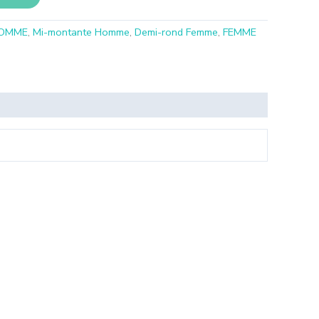
OMME
,
Mi-montante Homme
,
Demi-rond Femme
,
FEMME
rs
es.