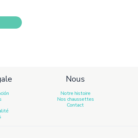
s
t
s
gale
Nous
ación
Notre histoire
s
Nos chaussettes
Contact
alité
s