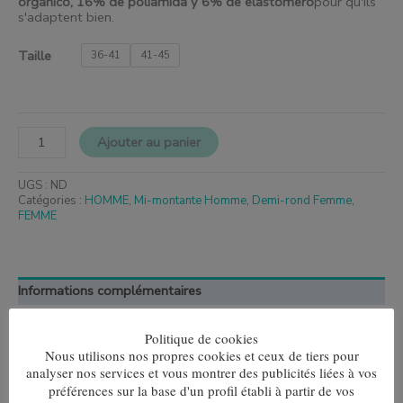
orgánico, 16% de poliamida y 6% de elastómero
pour qu'ils
s'adaptent bien.
Taille
36-41
41-45
Ajouter au panier
UGS :
ND
Catégories :
HOMME
,
Mi-montante Homme
,
Demi-rond Femme
,
FEMME
Informations complémentaires
Taille
36-41, 41-45
Politique de cookies
Nous utilisons nos propres cookies et ceux de tiers pour
analyser nos services et vous montrer des publicités liées à vos
préférences sur la base d'un profil établi à partir de vos