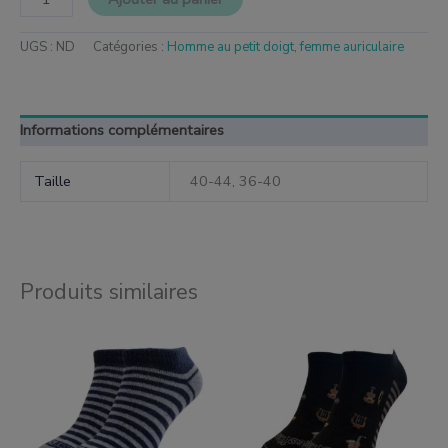
UGS :
ND
Catégories :
Homme au petit doigt
,
femme auriculaire
Informations complémentaires
Taille
40-44, 36-40
Produits similaires
Ce
Ce
produit
produit
a
a
plusieurs
plusieurs
variantes.
variantes.
Les
Les
options
options
peuvent
peuvent