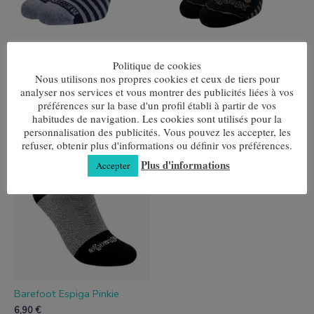
être
être
choisies
choisies
sur
sur
la
la
page
page
Lana Merina Pinkies
Instrumentos Pinkie
Politique de cookies
de
de
6,50
€
5,95
€
Nous utilisons nos propres cookies et ceux de tiers pour
produit
produit
analyser nos services et vous montrer des publicités liées à vos
Choix des options
Choix des options
préférences sur la base d'un profil établi à partir de vos
habitudes de navigation. Les cookies sont utilisés pour la
personnalisation des publicités. Vous pouvez les accepter, les
refuser, obtenir plus d'informations ou définir vos préférences.
Ce
produit
Plus d'informations
Accepter
a
plusieurs
variantes.
Les
options
peuvent
être
choisies
sur
la
page
Barefoot Espiga Pinkie
de
6,90
€