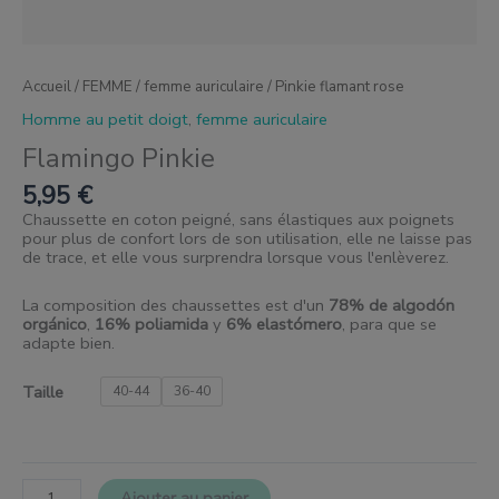
Accueil
/
FEMME
/
femme auriculaire
/ Pinkie flamant rose
Homme au petit doigt
,
femme auriculaire
Flamingo Pinkie
5,95
€
Chaussette en coton peigné, sans élastiques aux poignets
pour plus de confort lors de son utilisation, elle ne laisse pas
de trace, et elle vous surprendra lorsque vous l'enlèverez.
La composition des chaussettes est d'un
78% de algodón
orgánico
,
16% poliamida
y
6% elastómero
, para que se
adapte bien.
Taille
40-44
36-40
Ajouter au panier