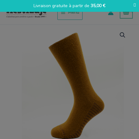
Aller
Livraison gratuite à partir de
35,00
€
au
Menu
contenu
quantité
de
Lana
Mostaza
oscuro