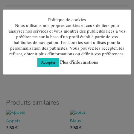
Ajouter au panier
Politique de cookies
Nous utilisons nos propres cookies et ceux de tiers pour
UGS :
ND
Catégories :
Mi-montante Homme
,
Demi-rond Femme
analyser nos services et vous montrer des publicités liées à vos
préférences sur la base d'un profil établi à partir de vos
habitudes de navigation. Les cookies sont utilisés pour la
personnalisation des publicités. Vous pouvez les accepter, les
refuser, obtenir plus d'informations ou définir vos préférences.
Informations complémentaires
Plus d'informations
Accepter
Taille
35-40, 40-45
Produits similaires
Ce
Ce
produit
produit
Appels
Bleus
a
a
plusieurs
plusieurs
7,80
€
7,80
€
variantes.
variantes.