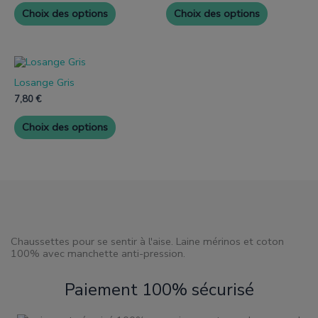
Les
Les
Choix des options
Choix des options
options
options
peuvent
peuvent
être
être
choisies
choisies
Ce
sur
sur
produit
la
la
Losange Gris
a
page
page
plusieurs
7,80
€
de
de
variantes.
produit
produit
Les
Choix des options
options
peuvent
être
choisies
sur
la
page
de
produit
Chaussettes pour se sentir à l'aise. Laine mérinos et coton
100% avec manchette anti-pression.
Paiement 100% sécurisé