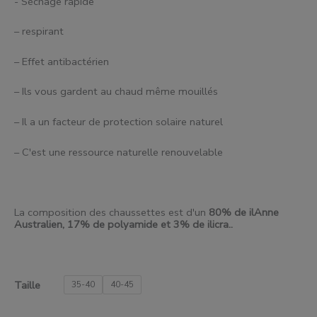
- Séchage rapide
– respirant
– Effet antibactérien
– Ils vous gardent au chaud même mouillés
– Il a un facteur de protection solaire naturel
– C'est une ressource naturelle renouvelable
La composition des chaussettes est d'un
80% de
il
Anne
Australien, 17% de polyamide et 3% de
il
icra..
Taille
35-40
40-45