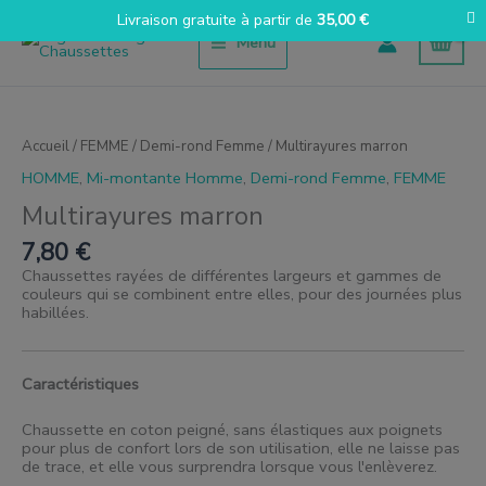
Aller
Livraison gratuite à partir de
35,00
€
au
Menu
contenu
quantité
de
Multirayas
Accueil
/
FEMME
/
Demi-rond Femme
/ Multirayures marron
Marrón
HOMME
,
Mi-montante Homme
,
Demi-rond Femme
,
FEMME
Multirayures marron
7,80
€
Chaussettes rayées de différentes largeurs et gammes de
couleurs qui se combinent entre elles, pour des journées plus
habillées.
Caractéristiques
Chaussette en coton peigné, sans élastiques aux poignets
pour plus de confort lors de son utilisation, elle ne laisse pas
de trace, et elle vous surprendra lorsque vous l'enlèverez.