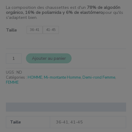
La composition des chaussettes est d'un
78% de algodón
orgánico, 16% de poliamida y 6% de elastómero
pour qu'ils
s'adaptent bien.
Taille
36-41
41-45
Ajouter au panier
UGS :
ND
Catégories :
HOMME
,
Mi-montante Homme
,
Demi-rond Femme
,
FEMME
Informations complémentaires
Taille
36-41, 41-45