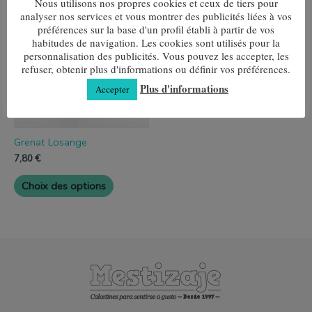
Nous utilisons nos propres cookies et ceux de tiers pour
produit
analyser nos services et vous montrer des publicités liées à vos
a
préférences sur la base d'un profil établi à partir de vos
plusieurs
habitudes de navigation. Les cookies sont utilisés pour la
variantes.
personnalisation des publicités. Vous pouvez les accepter, les
Les
options
refuser, obtenir plus d'informations ou définir vos préférences.
peuvent
Plus d'informations
Accepter
être
choisies
sur
la
page
Grenat Losange
de
7,80
€
produit
Choix des options