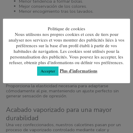
Menor tendencia a formar bolas.
Mejor conservación de los colores.
Menor encogimiento tras los lavados.
El resultado es un calcetín más cómodo, más duradero y con
mejor aspecto durante más tiempo.
Politique de cookies
Nous utilisons nos propres cookies et ceux de tiers pour
analyser nos services et vous montrer des publicités liées à vos
12% Poliamida
préférences sur la base d'un profil établi à partir de vos
habitudes de navigation. Les cookies sont utilisés pour la
La poliamida aporta resistencia y durabilidad, ayudando a
personnalisation des publicités. Vous pouvez les accepter, les
que el calcetín conserve su estructura incluso tras
numerosos usos y lavados.
refuser, obtenir plus d'informations ou définir vos préférences.
Plus d'informations
Accepter
3% Elastano
Proporciona la elasticidad necesaria para adaptarse
cómodamente al pie, manteniendo un ajuste perfecto sin
generar sensación de opresión.
Acabado vaporizado para una mayor
durabilidad
Una vez confeccionados, nuestros calcetines pasan por un
proceso de vaporizado controlado mediante calor y