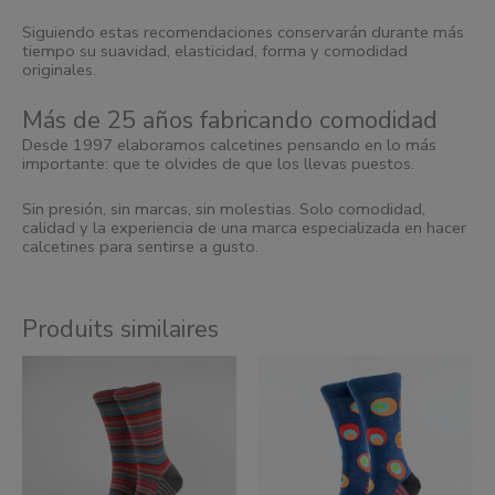
Siguiendo estas recomendaciones conservarán durante más
tiempo su suavidad, elasticidad, forma y comodidad
originales.
Más de 25 años fabricando comodidad
Desde 1997 elaboramos calcetines pensando en lo más
importante: que te olvides de que los llevas puestos.
Sin presión, sin marcas, sin molestias. Solo comodidad,
calidad y la experiencia de una marca especializada en hacer
calcetines para sentirse a gusto.
Produits similaires
Ce
Ce
produit
produit
a
a
plusieurs
plusieurs
variantes.
variantes.
Les
Les
options
options