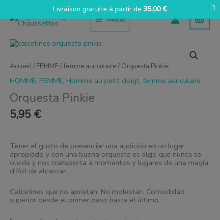
Aller
Livraison gratuite à partir de
35,00
€
au
Menu
contenu
quantité
de
Orquesta
Accueil
/
FEMME
/
femme auriculaire
/ Orquesta Pinkie
Pinkie
HOMME
,
FEMME
,
Homme au petit doigt
,
femme auriculaire
Orquesta Pinkie
5,95
€
Tener el gusto de presenciar una audición en un lugar
apropiado y con una buena orquesta es algo que nunca se
olvida y nos transporta a momentos y lugares de una magia
difícil de alcanzar.
Calcetines que no aprietan. No molestan. Comodidad
superior desde el primer paso hasta el último.