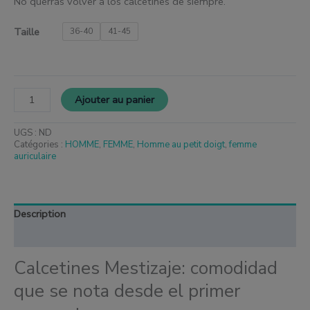
No querrás volver a los calcetines de siempre.
Taille
36-40
41-45
Ajouter au panier
UGS :
ND
Catégories :
HOMME
,
FEMME
,
Homme au petit doigt
,
femme
auriculaire
Description
Informations complémentaires
Calcetines Mestizaje: comodidad
que se nota desde el primer