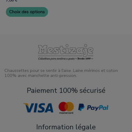
7,80
€
produit
Choix des options
Chaussettes pour se sentir à l'aise. Laine mérinos et coton
100% avec manchette anti-pression.
Paiement 100% sécurisé
Information légale