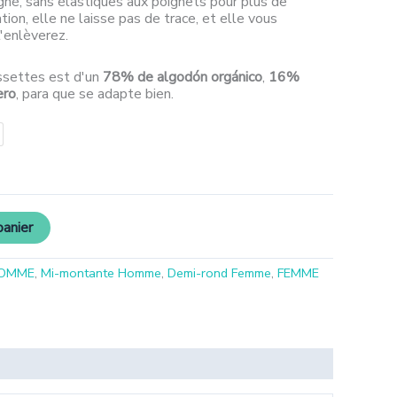
né, sans élastiques aux poignets pour plus de
ation, elle ne laisse pas de trace, et elle vous
'enlèverez.
ssettes est d'un
78% de algodón orgánico
,
16%
ero
, para que se adapte bien.
panier
OMME
,
Mi-montante Homme
,
Demi-rond Femme
,
FEMME