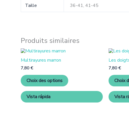
Taille
36-41, 41-45
Produits similaires
Ce
produit
Multirayures marron
Les doigt
a
plusieurs
7,80
€
7,80
€
variantes.
Les
Choix des options
Choix 
options
peuvent
être
Vista rápida
Vista r
choisies
sur
la
page
de
produit