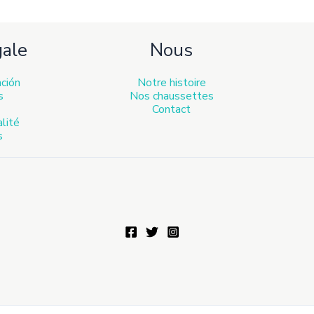
gale
Nous
ación
Notre histoire
s
Nos chaussettes
Contact
alité
s