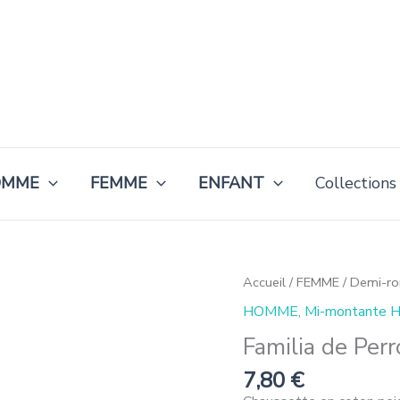
OMME
FEMME
ENFANT
Collections
quantité
Accueil
/
FEMME
/
Demi-r
de
HOMME
,
Mi-montante
Familia
de
Familia de Per
Perros
Morados
7,80
€