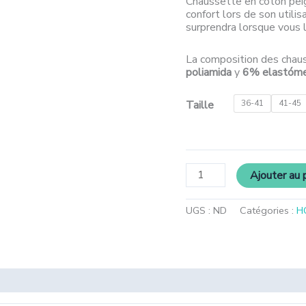
Chaussette en coton peig
confort lors de son utilis
surprendra lorsque vous l
La composition des chau
poliamida
y
6% elastóm
Taille
36-41
41-45
Ajouter au 
UGS :
ND
Catégories :
H