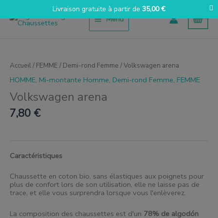
Aller
Livraison gratuite à partir de
35,00
€
au
Menu
contenu
quantité
de
Volkswagen
Accueil
/
FEMME
/
Demi-rond Femme
/ Volkswagen arena
arena
HOMME
,
Mi-montante Homme
,
Demi-rond Femme
,
FEMME
Volkswagen arena
7,80
€
Caractéristiques
Chaussette en coton bio, sans élastiques aux poignets pour
plus de confort lors de son utilisation, elle ne laisse pas de
trace, et elle vous surprendra lorsque vous l'enlèverez.
La composition des chaussettes est d'un
78% de algodón