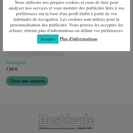
Ce
Nous utilisons nos propres cookies et ceux de tiers pour
produit
analyser nos services et vous montrer des publicités liées à vos
a
préférences sur la base d'un profil établi à partir de vos
plusieurs
habitudes de navigation. Les cookies sont utilisés pour la
variantes.
personnalisation des publicités. Vous pouvez les accepter, les
Les
refuser, obtenir plus d'informations ou définir vos préférences.
options
peuvent
Plus d'informations
Accepter
être
choisies
sur
la
page
Escargots
de
7,80
€
produit
Choix des options