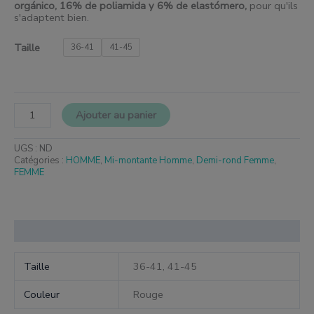
orgánico, 16% de poliamida y 6% de elastómero
,
pour qu'ils
s'adaptent bien.
Taille
36-41
41-45
Ajouter au panier
UGS :
ND
Catégories :
HOMME
,
Mi-montante Homme
,
Demi-rond Femme
,
FEMME
Informations complémentaires
Taille
36-41, 41-45
Couleur
Rouge