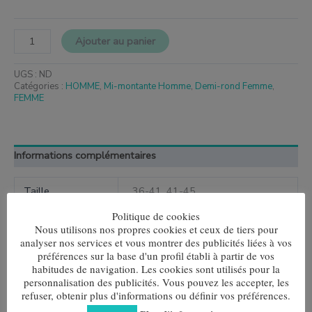
Ajouter au panier
UGS :
ND
Catégories :
HOMME
,
Mi-montante Homme
,
Demi-rond Femme
,
FEMME
Informations complémentaires
Taille
36-41, 41-45
Politique de cookies
Nous utilisons nos propres cookies et ceux de tiers pour
analyser nos services et vous montrer des publicités liées à vos
préférences sur la base d'un profil établi à partir de vos
Produits similaires
habitudes de navigation. Les cookies sont utilisés pour la
personnalisation des publicités. Vous pouvez les accepter, les
Ce
Ce
refuser, obtenir plus d'informations ou définir vos préférences.
produit
produit
Multirayures Orange-Vert
Bleus