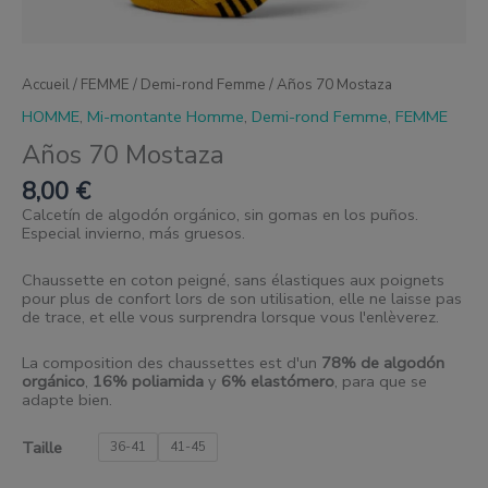
Accueil
/
FEMME
/
Demi-rond Femme
/ Años 70 Mostaza
HOMME
,
Mi-montante Homme
,
Demi-rond Femme
,
FEMME
Años 70 Mostaza
8,00
€
Calcetín de algodón orgánico, sin gomas en los puños.
Especial invierno, más gruesos.
Chaussette en coton peigné, sans élastiques aux poignets
pour plus de confort lors de son utilisation, elle ne laisse pas
de trace, et elle vous surprendra lorsque vous l'enlèverez.
La composition des chaussettes est d'un
78% de algodón
orgánico
,
16% poliamida
y
6% elastómero
, para que se
adapte bien.
Taille
36-41
41-45