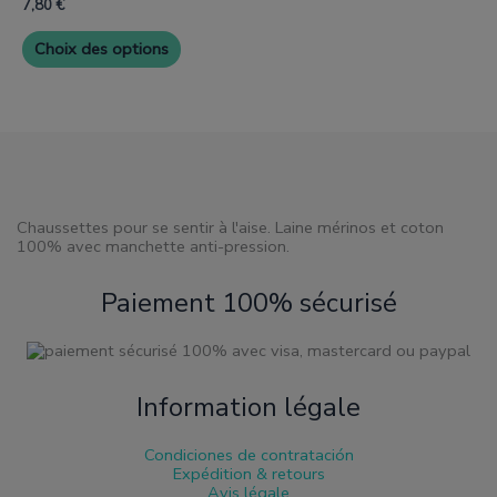
plusieurs
7,80
€
de
de
variantes.
produit
produit
Les
Choix des options
options
peuvent
être
choisies
sur
la
page
de
produit
Chaussettes pour se sentir à l'aise. Laine mérinos et coton
100% avec manchette anti-pression.
Paiement 100% sécurisé
Information légale
Condiciones de contratación
Expédition & retours
Avis légale