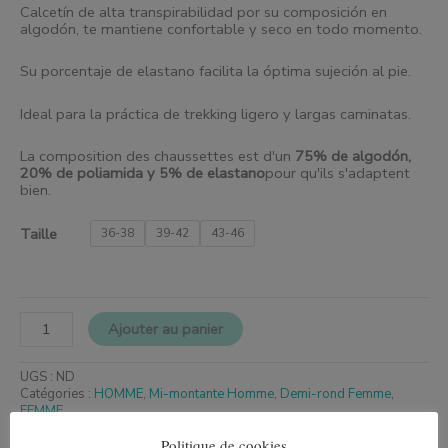
Calcetín de alta transpirabilidad por su composición en
algodón, te mantiene confortable y seco en todo momento.
Su porcentaje de elastano facilita la óptima sujeción al pie.
Ideal para la práctica de trekking ligero y largas caminatas.
La composition des chaussettes est d'un
75% de algodón,
20% de poliamida y 5% de elastano
pour qu'ils s'adaptent
bien.
Taille
36-38
39-42
43-46
Ajouter au panier
UGS :
ND
Catégories :
HOMME
,
Mi-montante Homme
,
Demi-rond Femme
,
FEMME
Politique de cookies