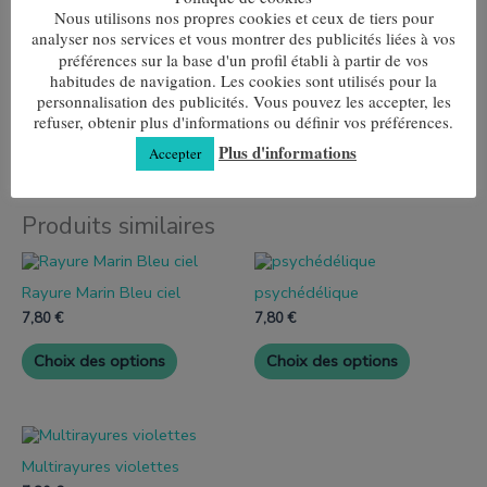
Nous utilisons nos propres cookies et ceux de tiers pour
analyser nos services et vous montrer des publicités liées à vos
Informations complémentaires
préférences sur la base d'un profil établi à partir de vos
habitudes de navigation. Les cookies sont utilisés pour la
personnalisation des publicités. Vous pouvez les accepter, les
Taille
36-38, 39-42, 43-46
refuser, obtenir plus d'informations ou définir vos préférences.
Plus d'informations
Accepter
Produits similaires
Ce
Ce
produit
produit
Rayure Marin Bleu ciel
psychédélique
a
a
plusieurs
plusieurs
7,80
€
7,80
€
variantes.
variantes.
Les
Les
Choix des options
Choix des options
options
options
peuvent
peuvent
être
être
choisies
choisies
Ce
sur
sur
produit
la
la
Multirayures violettes
a
page
page