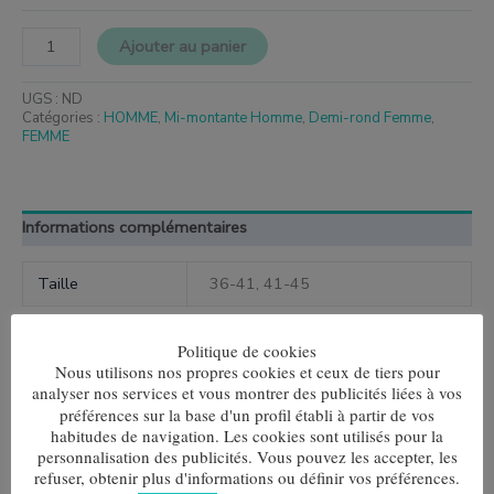
Ajouter au panier
UGS :
ND
Catégories :
HOMME
,
Mi-montante Homme
,
Demi-rond Femme
,
FEMME
Informations complémentaires
Taille
36-41, 41-45
Politique de cookies
Nous utilisons nos propres cookies et ceux de tiers pour
analyser nos services et vous montrer des publicités liées à vos
Produits similaires
préférences sur la base d'un profil établi à partir de vos
habitudes de navigation. Les cookies sont utilisés pour la
Ce
Ce
Le
Le
personnalisation des publicités. Vous pouvez les accepter, les
produit
produit
prix
prix
Offre!
Offre!
Multirayures Orange-Vert
refuser, obtenir plus d'informations ou définir vos préférences.
a
a
initial
actuel
Calcetín Trekking (Pack de 3