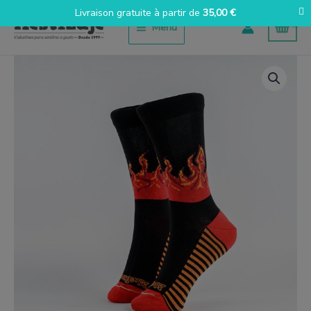
Aller
Livraison gratuite à partir de
35,00
€
au
Menu
contenu
quantité
de
Llamas