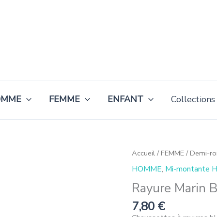
OMME
FEMME
ENFANT
Collections
quantité
Accueil
/
FEMME
/
Demi-r
de
HOMME
,
Mi-montante
Raya
Marinera
Rayure Marin B
Azul
cielo
7,80
€