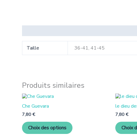
Informations complémentaires
Taille
36-41, 41-45
Produits similaires
Ce
produit
Che Guevara
le dieu de
a
plusieurs
7,80
€
7,80
€
variantes.
Les
Choix des options
Choix 
options
peuvent