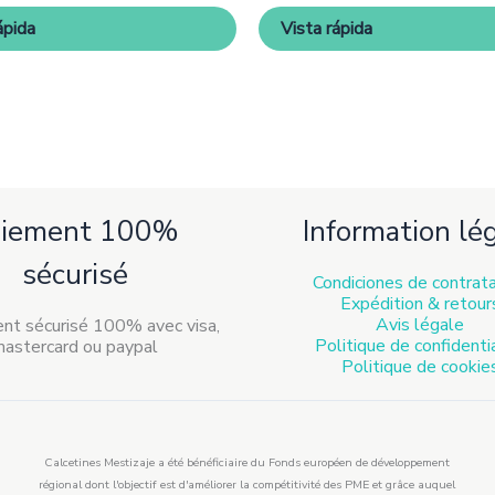
être
être
ápida
Vista rápida
choisies
choisie
sur
sur
la
la
page
page
de
de
produit
produit
aiement 100%
Information lé
sécurisé
Condiciones de contrat
Expédition & retour
Avis légale
Politique de confidenti
Politique de cookie
Calcetines Mestizaje a été bénéficiaire du Fonds européen de développement
régional dont l'objectif est d'améliorer la compétitivité des PME et grâce auquel