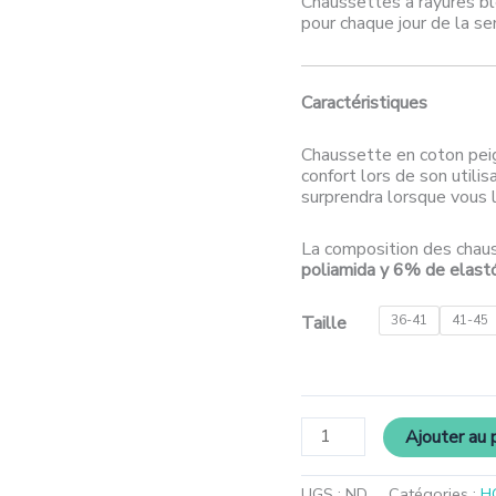
Chaussettes à rayures bl
pour chaque jour de la se
Caractéristiques
Chaussette en coton peig
confort lors de son utilis
surprendra lorsque vous l
La composition des chau
poliamida y 6% de elas
Taille
36-41
41-45
Ajouter au 
UGS :
ND
Catégories :
H