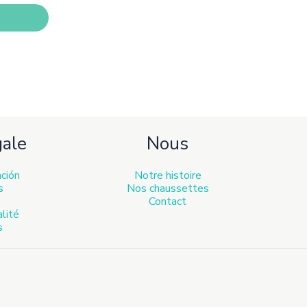
s
gale
Nous
ación
Notre histoire
s
Nos chaussettes
Contact
alité
s