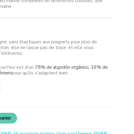
eu marine combinées en différentes couleurs, une
maine.
né, sans élastiques aux poignets pour plus de
ation, elle ne laisse pas de trace, et elle vous
'enlèverez.
ssettes est d'un
78% de algodón orgánico, 16% de
tómero
pour qu'ils s'adaptent bien.
panier
OMME
,
Mi-montante Homme
,
Demi-rond Femme
,
FEMME