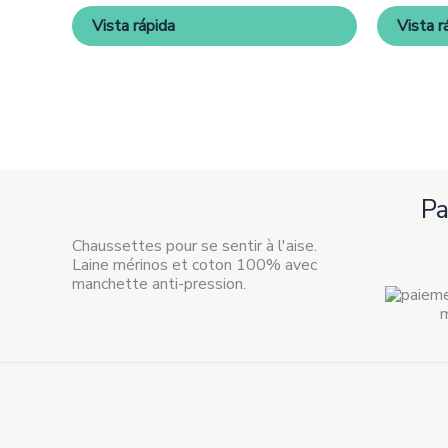
être
Vista rápida
Vista r
choisies
sur
la
page
de
produit
P
Chaussettes pour se sentir à l'aise.
Laine mérinos et coton 100% avec
manchette anti-pression.