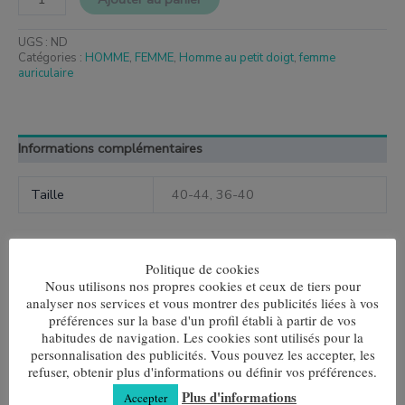
UGS :
ND
Catégories :
HOMME
,
FEMME
,
Homme au petit doigt
,
femme
auriculaire
Informations complémentaires
Taille
40-44, 36-40
Politique de cookies
Nous utilisons nos propres cookies et ceux de tiers pour
Produits similaires
analyser nos services et vous montrer des publicités liées à vos
préférences sur la base d'un profil établi à partir de vos
Ce
Ce
habitudes de navigation. Les cookies sont utilisés pour la
produit
produit
Escargots
Gris lisse
a
a
personnalisation des publicités. Vous pouvez les accepter, les
plusieurs
plusieurs
refuser, obtenir plus d'informations ou définir vos préférences.
7,80
€
7,80
€
variantes.
variantes.
Plus d'informations
Accepter
Les
Les