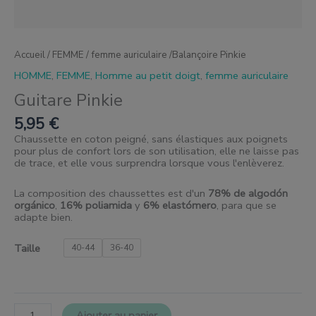
Accueil
/
FEMME
/
femme auriculaire
/Balançoire Pinkie
HOMME
,
FEMME
,
Homme au petit doigt
,
femme auriculaire
Guitare Pinkie
5,95
€
Chaussette en coton peigné, sans élastiques aux poignets
pour plus de confort lors de son utilisation, elle ne laisse pas
de trace, et elle vous surprendra lorsque vous l'enlèverez.
La composition des chaussettes est d'un
78% de algodón
orgánico
,
16% poliamida
y
6% elastómero
, para que se
adapte bien.
Taille
40-44
36-40
Ajouter au panier