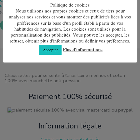
Calcetín Trekking (Pack de 3
plusieurs
était :
est :
de
de
Politique de cookies
ud)
variantes.
8,00 €.
7,50 €.
produit
produit
Nous utilisons nos propres cookies et ceux de tiers pour
Les
8,00
€
7,50
€
analyser nos services et vous montrer des publicités liées à vos
options
peuvent
préférences sur la base d'un profil établi à partir de vos
Choix des options
être
habitudes de navigation. Les cookies sont utilisés pour la
choisies
personnalisation des publicités. Vous pouvez les accepter, les
sur
refuser, obtenir plus d'informations ou définir vos préférences.
la
Plus d'informations
page
Accepter
de
produit
Chaussettes pour se sentir à l'aise. Laine mérinos et coton
100% avec manchette anti-pression.
Paiement 100% sécurisé
Information légale
Condiciones de contratación