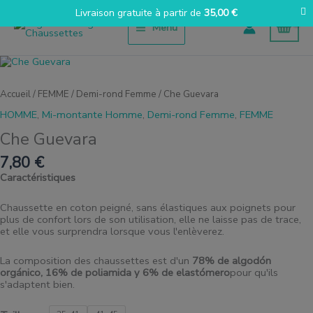
Aller
Livraison gratuite à partir de
35,00
€
au
Menu
contenu
quantité
de
Che
Accueil
/
FEMME
/
Demi-rond Femme
/ Che Guevara
Guevara
HOMME
,
Mi-montante Homme
,
Demi-rond Femme
,
FEMME
Che Guevara
7,80
€
Caractéristiques
Chaussette en coton peigné, sans élastiques aux poignets pour
plus de confort lors de son utilisation, elle ne laisse pas de trace,
et elle vous surprendra lorsque vous l'enlèverez.
La composition des chaussettes est d'un
78% de algodón
orgánico, 16% de poliamida y 6% de elastómero
pour qu'ils
s'adaptent bien.