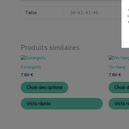
Taille
36-41, 41-45
Produits similaires
Ce
produit
Escargots
Yin-Yang
a
plusieurs
7,80
€
7,80
€
variantes.
Les
Choix des options
Choix 
options
peuvent
être
Vista rápida
Vista r
choisies
sur
la
page
de