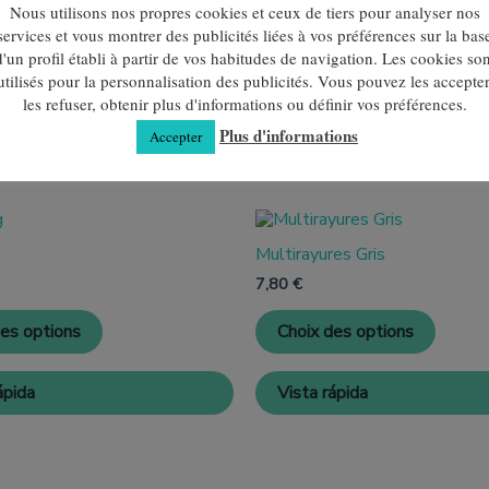
Nous utilisons nos propres cookies et ceux de tiers pour analyser nos
services et vous montrer des publicités liées à vos préférences sur la bas
d'un profil établi à partir de vos habitudes de navigation. Les cookies son
utilisés pour la personnalisation des publicités. Vous pouvez les accepter
les refuser, obtenir plus d'informations ou définir vos préférences.
Plus d'informations
Accepter
Ce
Ce
produit
produit
Multirayures Gris
a
a
plusieurs
plusieu
7,80
€
variantes.
variant
Les
Les
des options
Choix des options
options
option
peuvent
peuven
être
être
ápida
Vista rápida
choisies
choisie
sur
sur
la
la
page
page
de
de