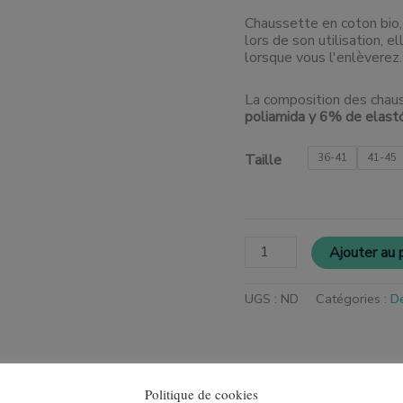
Chaussette en coton bio,
lors de son utilisation, e
lorsque vous l'enlèverez.
La composition des chau
poliamida y 6% de elas
Taille
36-41
41-45
Ajouter au 
UGS :
ND
Catégories :
D
Politique de cookies