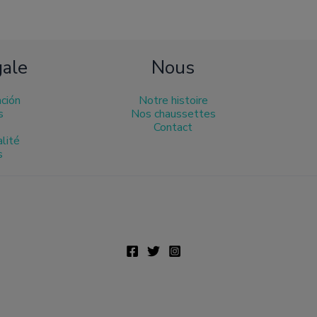
gale
Nous
ación
Notre histoire
s
Nos chaussettes
Contact
alité
s