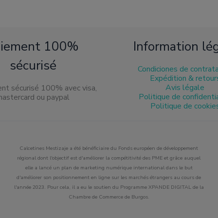
produit
produit
aiement 100%
Information lé
sécurisé
Condiciones de contrat
Expédition & retour
Avis légale
Politique de confidenti
Politique de cookie
Calcetines Mestizaje a été bénéficiaire du Fonds européen de développement
régional dont l'objectif est d'améliorer la compétitivité des PME et grâce auquel
elle a lancé un plan de marketing numérique international dans le but
d'améliorer son positionnement en ligne sur les marchés étrangers au cours de
l'année 2023. Pour cela, il a eu le soutien du Programme XPANDE DIGITAL de la
Chambre de Commerce de Burgos.