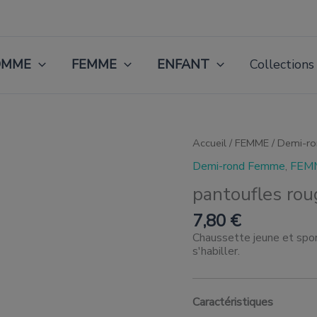
OMME
FEMME
ENFANT
Collections
quantité
Accueil
/
FEMME
/
Demi-r
de
Demi-rond Femme
,
FEM
Zapatillas
Rojo
pantoufles rou
7,80
€
Chaussette jeune et sport
s'habiller.
Caractéristiques