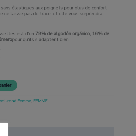
 sans élastiques aux poignets pour plus de confort
lle ne laisse pas de trace, et elle vous surprendra
ssettes est d'un
78% de algodón orgánico, 16% de
tómero
pour qu'ils s'adaptent bien.
panier
emi-rond Femme
,
FEMME