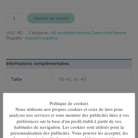
Ajouter au panier
UGS :
ND
Catégories :
Mi-montante Homme
,
Demi-rond Femme
Étiquette :
Algodón orgánico
Informations complémentaires
Taille
36-41, 41-45
Politique de cookies
Nous utilisons nos propres cookies et ceux de tiers pour
Produits similaires
analyser nos services et vous montrer des publicités liées à vos
préférences sur la base d'un profil établi à partir de vos
Ce
Ce
habitudes de navigation. Les cookies sont utilisés pour la
produit
produit
Losange Gris
Bleu lisse
personnalisation des publicités. Vous pouvez les accepter, les
a
a