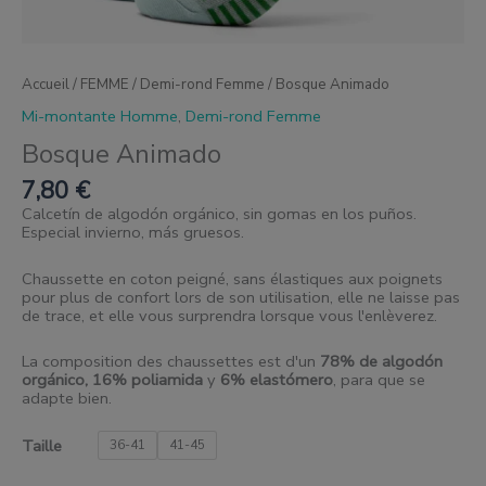
Accueil
/
FEMME
/
Demi-rond Femme
/ Bosque Animado
Mi-montante Homme
,
Demi-rond Femme
Bosque Animado
7,80
€
Calcetín de algodón orgánico, sin gomas en los puños.
Especial invierno, más gruesos.
Chaussette en coton peigné, sans élastiques aux poignets
pour plus de confort lors de son utilisation, elle ne laisse pas
de trace, et elle vous surprendra lorsque vous l'enlèverez.
La composition des chaussettes est d'un
78% de algodón
orgánico,
16% poliamida
y
6% elastómero
, para que se
adapte bien.
Taille
36-41
41-45