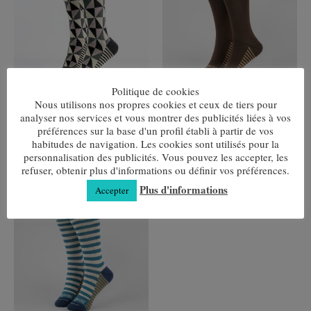
plusieurs
plusieurs
variantes.
variantes.
Les
Les
options
options
peuvent
peuvent
être
être
choisies
choisies
sur
sur
Politique de cookies
la
la
Nous utilisons nos propres cookies et ceux de tiers pour
page
page
Losange Gris
Brun Lisse
analyser nos services et vous montrer des publicités liées à vos
de
de
7,80
€
7,80
€
préférences sur la base d'un profil établi à partir de vos
produit
produit
habitudes de navigation. Les cookies sont utilisés pour la
Choix des options
Choix des options
personnalisation des publicités. Vous pouvez les accepter, les
refuser, obtenir plus d'informations ou définir vos préférences.
Plus d'informations
Accepter
Ce
produit
a
plusieurs
variantes.
Les
options
peuvent
être
choisies