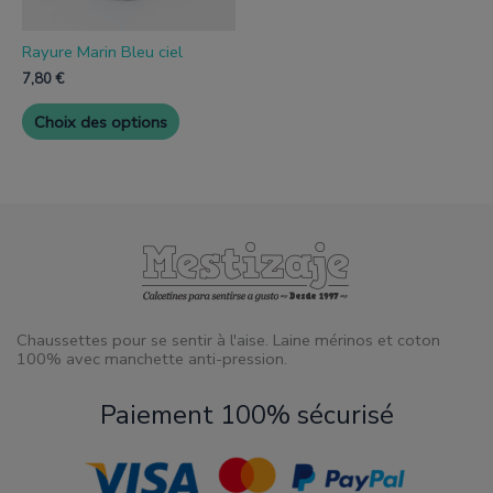
sur
la
page
Rayure Marin Bleu ciel
de
7,80
€
produit
Choix des options
Chaussettes pour se sentir à l'aise. Laine mérinos et coton
100% avec manchette anti-pression.
Paiement 100% sécurisé