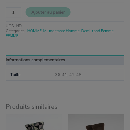
Ajouter au panier
UGS :
ND
Catégories :
HOMME
,
Mi-montante Homme
,
Demi-rond Femme
,
FEMME
Informations complémentaires
Taille
36-41, 41-45
Produits similaires
Ce
Ce
produit
produit
a
a