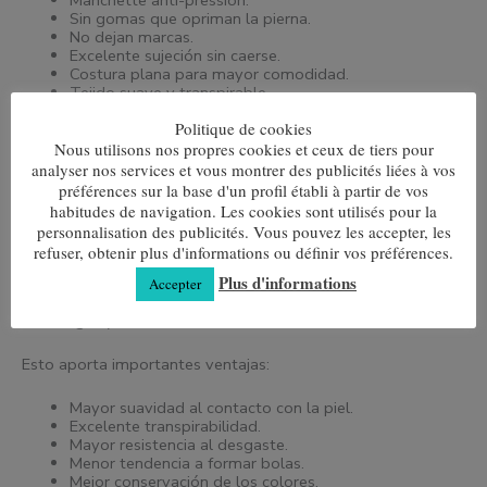
Manchette anti-pression.
Sin gomas que opriman la pierna.
No dejan marcas.
Excelente sujeción sin caerse.
Costura plana para mayor comodidad.
Tejido suave y transpirable.
Gran resistencia al uso diario.
Politique de cookies
Fabricados para mantener su forma lavado tras
lavado.
Nous utilisons nos propres cookies et ceux de tiers pour
analyser nos services et vous montrer des publicités liées à vos
préférences sur la base d'un profil établi à partir de vos
Composición
habitudes de navigation. Les cookies sont utilisés pour la
85% Algodón Peinado
personnalisation des publicités. Vous pouvez les accepter, les
refuser, obtenir plus d'informations ou définir vos préférences.
El algodón peinado es una versión premium del algodón
Plus d'informations
tradicional. Durante su fabricación se eliminan las fibras más
Accepter
cortas y las impurezas, conservando únicamente las fibras
más largas y resistentes.
Esto aporta importantes ventajas:
Mayor suavidad al contacto con la piel.
Excelente transpirabilidad.
Mayor resistencia al desgaste.
Menor tendencia a formar bolas.
Mejor conservación de los colores.