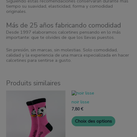
Siguiendo estas recomendaciones conservarán durante más
tiempo su suavidad, elasticidad, forma y comodidad
originales.
Más de 25 años fabricando comodidad
Desde 1997 elaboramos calcetines pensando en lo más
importante: que te olvides de que los llevas puestos.
Sin presión, sin marcas, sin molestias. Solo comodidad,
calidad y la experiencia de una marca especializada en hacer
calcetines para sentirse a gusto.
Produits similaires
Ce
Ce
produit
produit
noir lisse
a
a
plusieurs
plusieurs
7,80
€
variantes.
variantes.
Les
Les
Choix des options
options
options
peuvent
peuvent
être
être