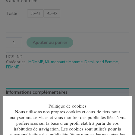
s'adaptent bien.
Taille
36-41
41-45
Ajouter au panier
UGS :
ND
Catégories :
HOMME
,
Mi-montante Homme
,
Demi-rond Femme
,
FEMME
Informations complémentaires
Politique de cookies
Taille
36-41, 41-45
Nous utilisons nos propres cookies et ceux de tiers pour
analyser nos services et vous montrer des publicités liées à vos
préférences sur la base d'un profil établi à partir de vos
habitudes de navigation. Les cookies sont utilisés pour la
personnalisation des publicités. Vous pouvez les accepter, les