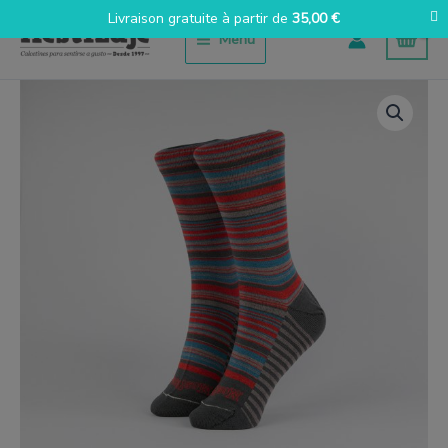
Aller
Livraison gratuite à partir de
35,00
€
au
Menu
contenu
quantité
de
Multirayas
Gris