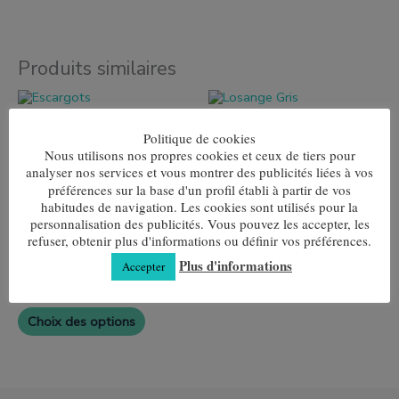
Produits similaires
Ce
Ce
produit
produit
Escargots
Losange Gris
a
a
Politique de cookies
plusieurs
plusieurs
7,80
€
7,80
€
Nous utilisons nos propres cookies et ceux de tiers pour
variantes.
variantes.
Les
Les
analyser nos services et vous montrer des publicités liées à vos
Choix des options
Choix des options
options
options
préférences sur la base d'un profil établi à partir de vos
peuvent
peuvent
habitudes de navigation. Les cookies sont utilisés pour la
être
être
personnalisation des publicités. Vous pouvez les accepter, les
choisies
choisies
Ce
refuser, obtenir plus d'informations ou définir vos préférences.
sur
sur
produit
la
la
Plus d'informations
Yin-Yang
Accepter
a
page
page
plusieurs
7,80
€
de
de
variantes.
produit
produit
Les
Choix des options
options
peuvent
être
choisies
sur