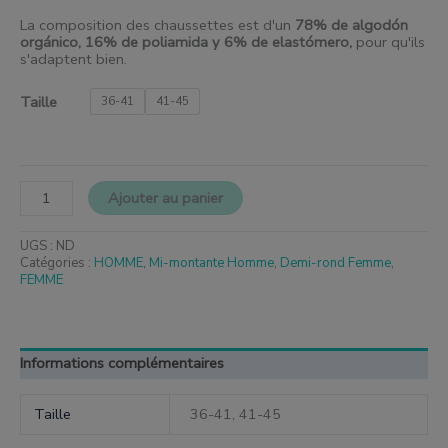
La composition des chaussettes est d'un
78% de algodón
orgánico, 16% de poliamida y 6% de elastómero
,
pour qu'ils
s'adaptent bien.
Taille
36-41
41-45
Ajouter au panier
UGS :
ND
Catégories :
HOMME
,
Mi-montante Homme
,
Demi-rond Femme
,
FEMME
Informations complémentaires
Taille
36-41, 41-45