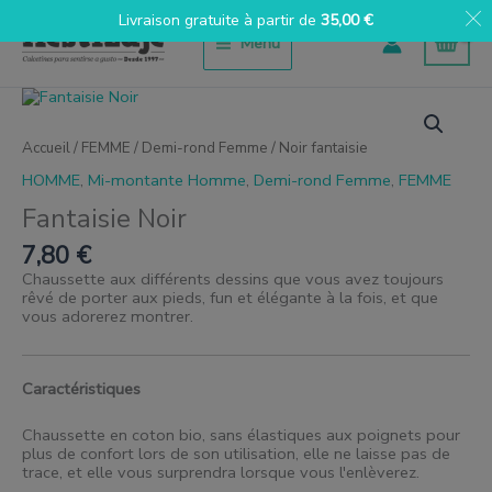
Aller
Livraison gratuite à partir de
35,00
€
au
Menu
contenu
quantité
de
Fantasía
Accueil
/
FEMME
/
Demi-rond Femme
/ Noir fantaisie
Negro
HOMME
,
Mi-montante Homme
,
Demi-rond Femme
,
FEMME
Fantaisie Noir
7,80
€
Chaussette aux différents dessins que vous avez toujours
rêvé de porter aux pieds, fun et élégante à la fois, et que
vous adorerez montrer.
Caractéristiques
Chaussette en coton bio, sans élastiques aux poignets pour
plus de confort lors de son utilisation, elle ne laisse pas de
trace, et elle vous surprendra lorsque vous l'enlèverez.