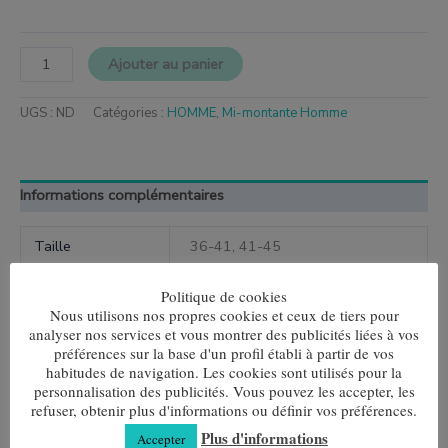
Ajouter au panier
UGS :
ND
Catégories :
HOMME
,
Mi-montante Homme
Informations complémentaires
Taille
36-41, 41-45
Politique de cookies
Nous utilisons nos propres cookies et ceux de tiers pour
analyser nos services et vous montrer des publicités liées à vos
Produits similaires
préférences sur la base d'un profil établi à partir de vos
habitudes de navigation. Les cookies sont utilisés pour la
Ce
Ce
personnalisation des publicités. Vous pouvez les accepter, les
produit
produit
refuser, obtenir plus d'informations ou définir vos préférences.
Les doigts d'Annie
Multirayures Gris
a
a
Plus d'informations
plusieurs
plusieurs
Accepter
7,80
€
7,80
€