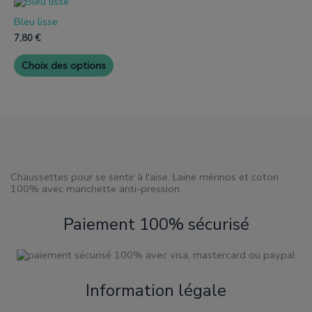
Ce
sur
sur
produit
la
la
Bleu lisse
a
page
page
plusieurs
7,80
€
de
de
variantes.
produit
produit
Les
Choix des options
options
peuvent
être
choisies
sur
la
page
de
produit
Chaussettes pour se sentir à l'aise. Laine mérinos et coton
100% avec manchette anti-pression.
Paiement 100% sécurisé
Information légale