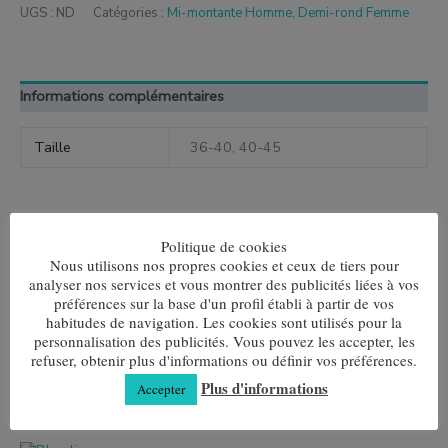
UGS :
ND
Catégories :
Mi-montante Homme
,
Demi-rond Femme
Informations complémentaires
Taille
36-40, 40-45
Politique de cookies
Produits similaires
Nous utilisons nos propres cookies et ceux de tiers pour
analyser nos services et vous montrer des publicités liées à vos
Ce
Ce
préférences sur la base d'un profil établi à partir de vos
produit
produit
Diamants bleus
le dieu des trois
habitudes de navigation. Les cookies sont utilisés pour la
a
a
plusieurs
plusieurs
personnalisation des publicités. Vous pouvez les accepter, les
7,80
€
7,80
€
variantes.
variantes.
refuser, obtenir plus d'informations ou définir vos préférences.
Les
Les
Choix des options
Choix des options
Plus d'informations
Accepter
options
options
peuvent
peuvent
être
être
choisies
choisies