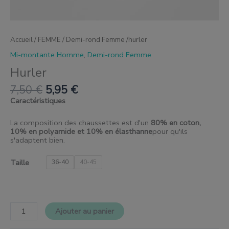
Accueil
/
FEMME
/
Demi-rond Femme
/hurler
Mi-montante Homme
,
Demi-rond Femme
Hurler
7,50
€
5,95
€
Caractéristiques
La composition des chaussettes est d'un
80% en coton,
10% en polyamide et 10% en élasthanne
pour qu'ils
s'adaptent bien.
Taille
36-40
40-45
Ajouter au panier