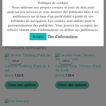
Politique de cookies
Nous utilisons nos propres cookies et ceux de tiers pour
Informations complémentaires
analyser nos services et vous montrer des publicités liées à vos
préférences sur la base d'un profil établi à partir de vos
habitudes de navigation. Les cookies sont utilisés pour la
Taille
35-40, 40-45
personnalisation des publicités. Vous pouvez les accepter, les
refuser, obtenir plus d'informations ou définir vos préférences.
Plus d'informations
Accepter
Produits similaires
Ce
Ce
Le
Le
Le
Le
produit
produit
prix
prix
prix
prix
Offre!
Offre!
Offre!
Offre!
a
a
initial
actuel
initial
actuel
Calcetín Trekking (Pack de 3
Calcetín Polar Térmico (Pack
plusieurs
plusieurs
était :
est :
était :
est :
ud)
de 3 ud)
variantes.
variantes.
8,00 €.
7,50 €.
8,50 €.
7,50 €.
Les
Les
8,00
€
7,50
€
8,50
€
7,50
€
options
options
peuvent
peuvent
Choix des options
Choix des options
être
être
choisies
choisies
sur
sur
la
la
Ce
page
page
produit