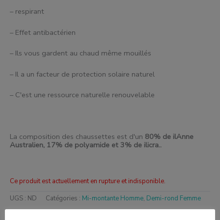
– respirant
– Effet antibactérien
– Ils vous gardent au chaud même mouillés
– Il a un facteur de protection solaire naturel
– C'est une ressource naturelle renouvelable
La composition des chaussettes est d'un
80% de
il
Anne
Australien, 17% de polyamide et 3% de
il
icra..
Ce produit est actuellement en rupture et indisponible.
UGS :
ND
Catégories :
Mi-montante Homme
,
Demi-rond Femme