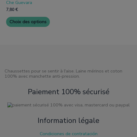
de
de
Che Guevara
a
produit
produit
plusieurs
7,80
€
variantes.
Les
Choix des options
options
peuvent
être
choisies
sur
la
page
de
produit
Chaussettes pour se sentir à l'aise. Laine mérinos et coton
100% avec manchette anti-pression.
Paiement 100% sécurisé
Information légale
Condiciones de contratación