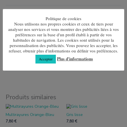
Ajouter au panier
Politique de cookies
Nous utilisons nos propres cookies et ceux de tiers pour
UGS :
ND
Catégories :
Mi-montante Homme
,
Demi-rond Femme
analyser nos services et vous montrer des publicités liées à vos
préférences sur la base d'un profil établi à partir de vos
habitudes de navigation. Les cookies sont utilisés pour la
personnalisation des publicités. Vous pouvez les accepter, les
refuser, obtenir plus d'informations ou définir vos préférences.
Informations complémentaires
Plus d'informations
Accepter
Taille
35-40, 40-45
Produits similaires
Ce
Ce
produit
produit
Multirayures Orange-Bleu
Gris lisse
a
a
plusieurs
plusieurs
7,80
€
7,80
€
variantes.
variantes.