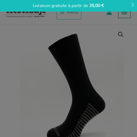
Aller
Livraison gratuite à partir de
35,00
€
au
Menu
contenu
quantité
de
Lana
negro