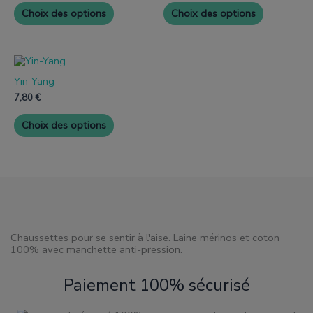
Les
Les
Choix des options
Choix des options
options
options
peuvent
peuvent
être
être
choisies
choisies
Ce
sur
sur
produit
la
la
Yin-Yang
a
page
page
plusieurs
7,80
€
de
de
variantes.
produit
produit
Les
Choix des options
options
peuvent
être
choisies
sur
la
page
de
produit
Chaussettes pour se sentir à l'aise. Laine mérinos et coton
100% avec manchette anti-pression.
Paiement 100% sécurisé