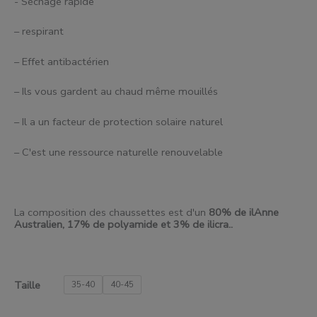
- Séchage rapide
– respirant
– Effet antibactérien
– Ils vous gardent au chaud même mouillés
– Il a un facteur de protection solaire naturel
– C'est une ressource naturelle renouvelable
La composition des chaussettes est d'un
80% de
il
Anne
Australien, 17% de polyamide et 3% de
il
icra..
Taille
35-40
40-45