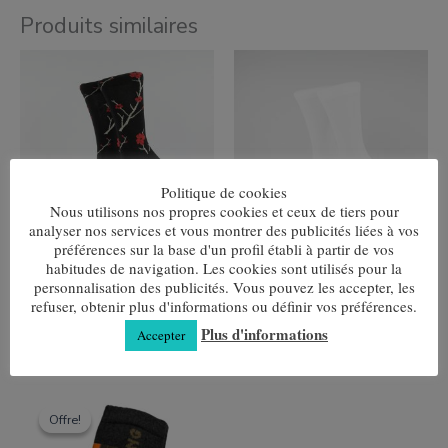
Produits similaires
Ce
Ce
produit
produit
a
a
plusieurs
plusieurs
variantes.
variantes.
Les
Les
options
options
peuvent
peuvent
Politique de cookies
être
être
choisies
choisies
Nous utilisons nos propres cookies et ceux de tiers pour
sur
sur
analyser nos services et vous montrer des publicités liées à vos
la
la
préférences sur la base d'un profil établi à partir de vos
page
page
Japon
Blanc lisse
habitudes de navigation. Les cookies sont utilisés pour la
de
de
personnalisation des publicités. Vous pouvez les accepter, les
7,80
€
7,80
€
produit
produit
refuser, obtenir plus d'informations ou définir vos préférences.
Choix des options
Choix des options
Plus d'informations
Accepter
Ce
Le
Le
produit
prix
prix
Offre!
Offre!
a
initial
actuel
plusieurs
était :
est :