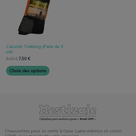
variantes.
8,00 €.
7,50 €.
Les
options
peuvent
être
choisies
sur
la
page
Calcetín Trekking (Pack de 3
de
ud)
produit
8,00
€
7,50
€
Choix des options
Chaussettes pour se sentir à l'aise. Laine mérinos et coton