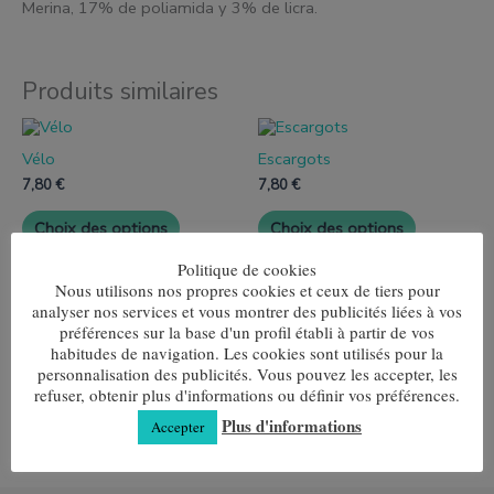
Merina, 17% de poliamida y 3% de licra.
Produits similaires
Ce
Ce
produit
produit
Vélo
Escargots
a
a
plusieurs
plusieurs
7,80
€
7,80
€
variantes.
variantes.
Les
Les
Choix des options
Choix des options
options
options
peuvent
peuvent
Politique de cookies
être
être
Nous utilisons nos propres cookies et ceux de tiers pour
choisies
choisies
Ce
analyser nos services et vous montrer des publicités liées à vos
sur
sur
produit
la
la
préférences sur la base d'un profil établi à partir de vos
noir lisse
a
page
page
habitudes de navigation. Les cookies sont utilisés pour la
plusieurs
7,80
€
de
de
personnalisation des publicités. Vous pouvez les accepter, les
variantes.
produit
produit
refuser, obtenir plus d'informations ou définir vos préférences.
Les
Choix des options
options
Plus d'informations
Accepter
peuvent
être
choisies
sur