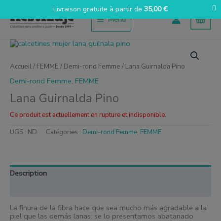
Aller
Livraison gratuite à partir de
35,00
€
au
Menu
contenu
Accueil
/
FEMME
/
Demi-rond Femme
/ Lana Guirnalda Pino
Demi-rond Femme
,
FEMME
Lana Guirnalda Pino
Ce produit est actuellement en rupture et indisponible.
UGS :
ND
Catégories :
Demi-rond Femme
,
FEMME
Description
Informations complémentaires
La finura de la fibra hace que sea mucho más agradable a la
piel que las demás lanas; se lo presentamos abatanado