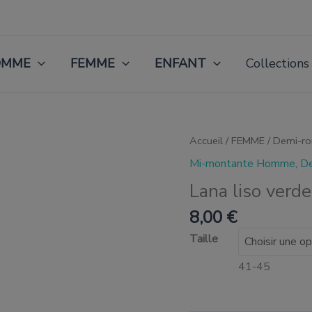
OMME
FEMME
ENFANT
Collections
quantité
Accueil
/
FEMME
/
Demi-r
de
Mi-montante Homme
,
D
Lana
liso
Lana liso verd
verde
esperanza
8,00
€
Taille
41-45