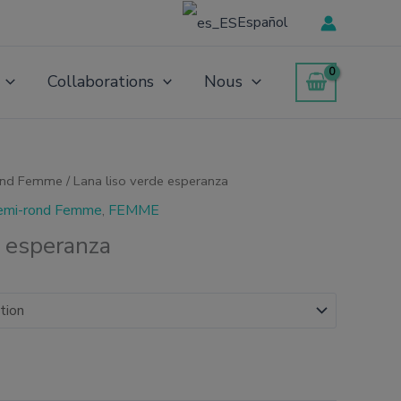
Español
Collaborations
Nous
ond Femme
/ Lana liso verde esperanza
emi-rond Femme
,
FEMME
e esperanza