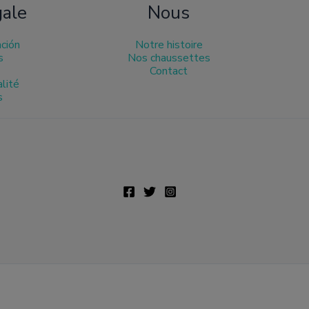
gale
Nous
ación
Notre histoire
s
Nos chaussettes
Contact
alité
s