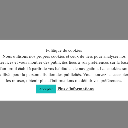
Politique de cookies
Nous utilisons nos propres cookies et ceux de tiers pour analyser nos
a Merina, 17% de poliamida y 3% de licra.
services et vous montrer des publicités liées à vos préférences sur la bas
d'un profil établi à partir de vos habitudes de navigation. Les cookies son
ique 90%, en polyamide 7% et en élastomère 3%, de sorte qu'el
utilisés pour la personnalisation des publicités. Vous pouvez les accepter
les refuser, obtenir plus d'informations ou définir vos préférences.
Plus d'informations
Accepter