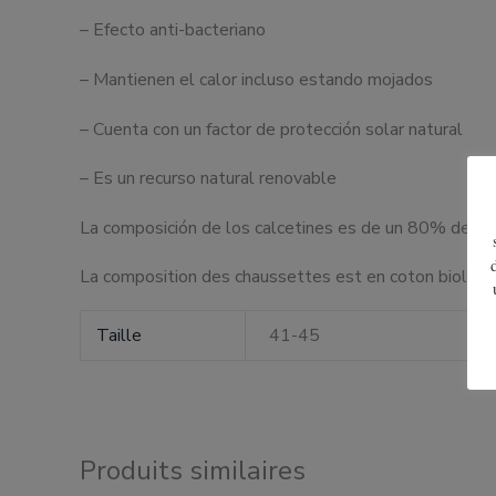
– Efecto anti-bacteriano
– Mantienen el calor incluso estando mojados
– Cuenta con un factor de protección solar natural
– Es un recurso natural renovable
La composición de los calcetines es de un 80% de lan
La composition des chaussettes est en coton biolog
Taille
41-45
Produits similaires