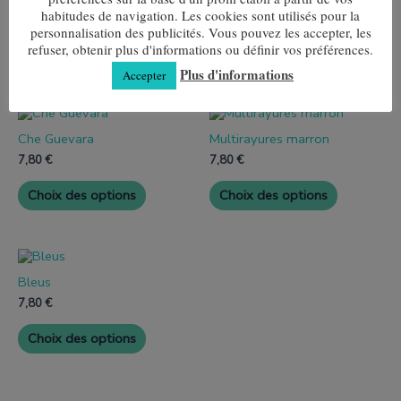
habitudes de navigation. Les cookies sont utilisés pour la
personnalisation des publicités. Vous pouvez les accepter, les
refuser, obtenir plus d'informations ou définir vos préférences.
Plus d'informations
Accepter
Produits similaires
Ce
Ce
produit
produit
Che Guevara
Multirayures marron
a
a
plusieurs
plusieurs
7,80
€
7,80
€
variantes.
variantes.
Les
Les
Choix des options
Choix des options
options
options
peuvent
peuvent
être
être
choisies
choisies
Ce
sur
sur
produit
la
la
Bleus
a
page
page
plusieurs
7,80
€
de
de
variantes.
produit
produit
Les
Choix des options
options
peuvent
être
choisies