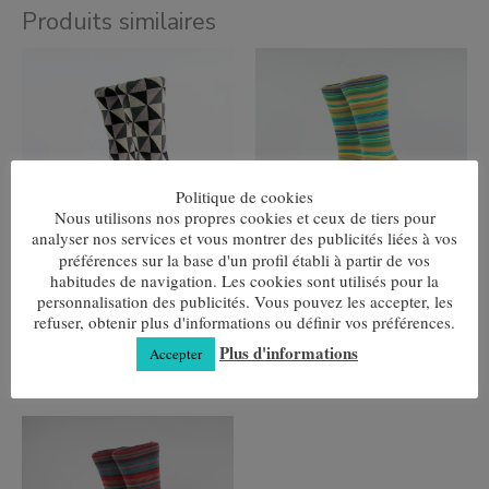
Produits similaires
Ce
Ce
produit
produit
a
a
plusieurs
plusieurs
variantes.
variantes.
Les
Les
options
options
peuvent
peuvent
Politique de cookies
être
être
Nous utilisons nos propres cookies et ceux de tiers pour
choisies
choisies
analyser nos services et vous montrer des publicités liées à vos
sur
sur
préférences sur la base d'un profil établi à partir de vos
la
la
page
page
habitudes de navigation. Les cookies sont utilisés pour la
Losange Gris
Multirayures Orange-Vert
de
de
personnalisation des publicités. Vous pouvez les accepter, les
7,80
€
7,80
€
produit
produit
refuser, obtenir plus d'informations ou définir vos préférences.
Choix des options
Choix des options
Plus d'informations
Accepter
Ce
produit
a
plusieurs