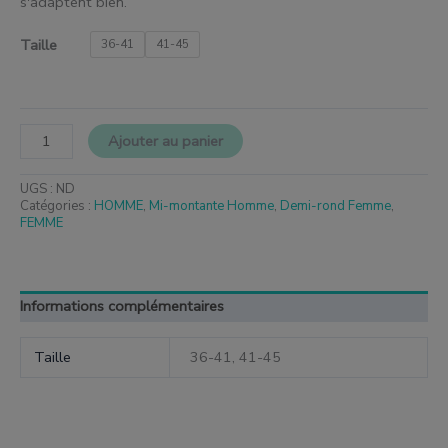
s'adaptent bien.
Taille
36-41
41-45
Ajouter au panier
UGS :
ND
Catégories :
HOMME
,
Mi-montante Homme
,
Demi-rond Femme
,
FEMME
Informations complémentaires
Taille
36-41, 41-45