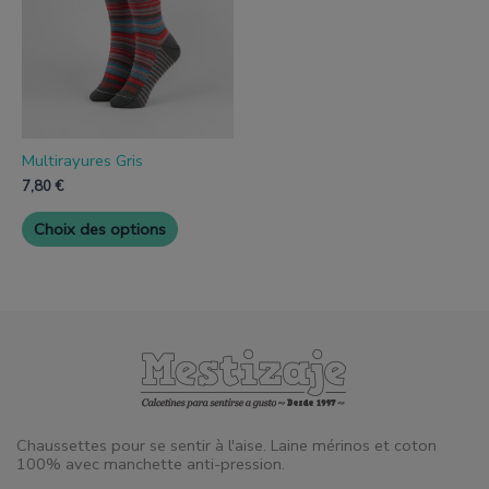
variantes.
Les
options
peuvent
être
choisies
sur
la
page
Multirayures Gris
de
7,80
€
produit
Choix des options
Chaussettes pour se sentir à l'aise. Laine mérinos et coton
100% avec manchette anti-pression.