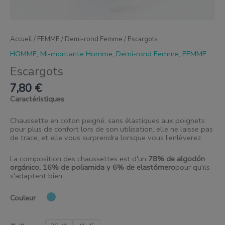
Accueil
/
FEMME
/
Demi-rond Femme
/ Escargots
HOMME
,
Mi-montante Homme
,
Demi-rond Femme
,
FEMME
Escargots
7,80
€
Caractéristiques
Chaussette en coton peigné, sans élastiques aux poignets
pour plus de confort lors de son utilisation, elle ne laisse pas
de trace, et elle vous surprendra lorsque vous l'enlèverez.
La composition des chaussettes est d'un
78% de algodón
orgánico, 16% de poliamida y 6% de elastómero
pour qu'ils
s'adaptent bien.
Couleur