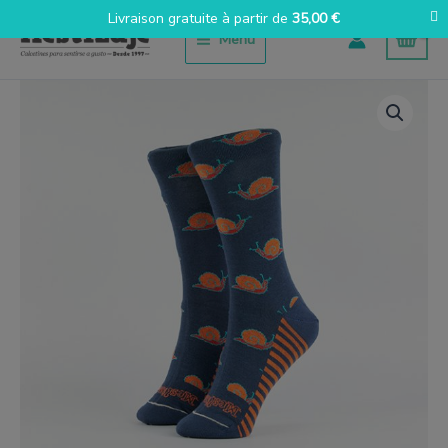
Aller
Livraison gratuite à partir de
35,00
€
au
Menu
contenu
quantité
de
Caracoles