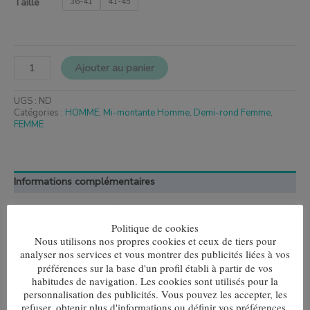
Taille
36-41
41-45
Ajouter au panier
UGS :
ND
Catégories :
HOMME
,
Mi-montante Homme
,
Demi-rond Femme
,
FEMME
Informations complémentaires
Taille
36-41, 41-45
Politique de cookies
Nous utilisons nos propres cookies et ceux de tiers pour
analyser nos services et vous montrer des publicités liées à vos
préférences sur la base d'un profil établi à partir de vos
habitudes de navigation. Les cookies sont utilisés pour la
Produits similaires
personnalisation des publicités. Vous pouvez les accepter, les
refuser, obtenir plus d'informations ou définir vos préférences.