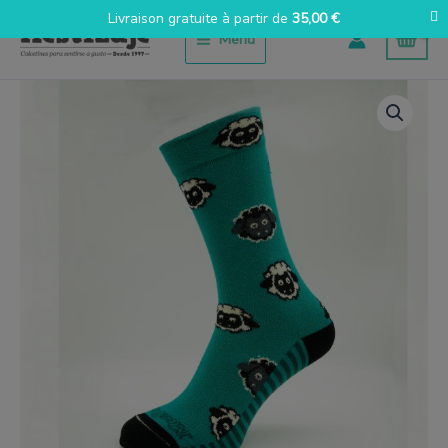
Aller
Livraison gratuite à partir de
35,00
€
au
Menu
contenu
quantité
de
Oveja
azul