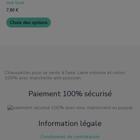
la
la
noir lisse
a
page
page
plusieurs
7,80
€
de
de
variantes.
produit
produit
Les
Choix des options
options
peuvent
être
choisies
sur
la
page
de
produit
Chaussettes pour se sentir à l'aise. Laine mérinos et coton
100% avec manchette anti-pression.
Paiement 100% sécurisé
Information légale
Condiciones de contratación