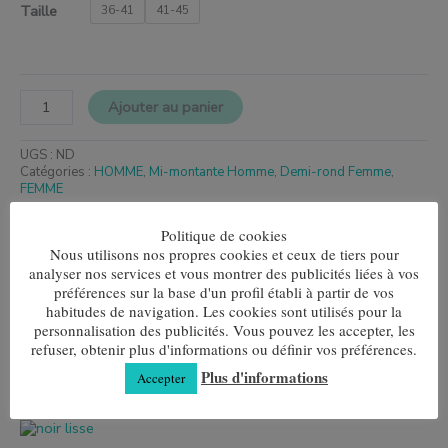
Taille
36-41
41-45
Ajouter au panier
UGS :
ND
Catégories :
HOMME
,
Mi-montante Homme
,
Demi-rond Femme
,
FEMME
Produits similaires
Politique de cookies
Nous utilisons nos propres cookies et ceux de tiers pour
Ce
Ce
analyser nos services et vous montrer des publicités liées à vos
produit
produit
préférences sur la base d'un profil établi à partir de vos
Grenat Losange
Vélo
a
a
habitudes de navigation. Les cookies sont utilisés pour la
plusieurs
plusieurs
7,80
€
7,80
€
personnalisation des publicités. Vous pouvez les accepter, les
variantes.
variantes.
refuser, obtenir plus d'informations ou définir vos préférences.
Les
Les
Choix des options
Choix des options
options
options
Plus d'informations
Accepter
peuvent
peuvent
être
être
choisies
choisies
Ce
sur
sur
produit