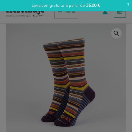
Aller
Livraison gratuite à partir de
35,00
€
au
Menu
contenu
quantité
de
Multirayas
Naranja