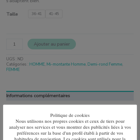
s'adaptent bien.
Taille
36-41
41-45
Ajouter au panier
UGS :
ND
Catégories :
HOMME
,
Mi-montante Homme
,
Demi-rond Femme
,
FEMME
Informations complémentaires
Taille
36-41, 41-45
Politique de cookies
Nous utilisons nos propres cookies et ceux de tiers pour
analyser nos services et vous montrer des publicités liées à vos
préférences sur la base d'un profil établi à partir de vos
habitudes de navigation. Les cookies sont utilisés pour la