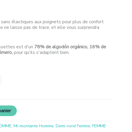
 sans élastiques aux poignets pour plus de confort
lle ne laisse pas de trace, et elle vous surprendra
ssettes est d'un
78% de algodón orgánico, 16% de
tómero
,
pour qu'ils s'adaptent bien.
panier
OMME
,
Mi-montante Homme
,
Demi-rond Femme
,
FEMME