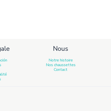
gale
Nous
ación
Notre histoire
s
Nos chaussettes
Contact
alité
s