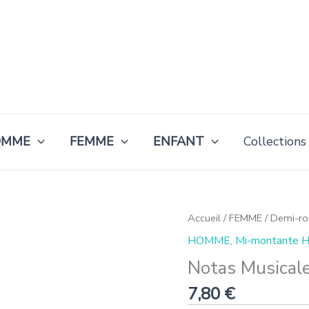
OMME
FEMME
ENFANT
Collections
quantité
Accueil
/
FEMME
/
Demi-r
de
HOMME
,
Mi-montante
Notas
Musicales
Notas Musicale
Rojo
7,80
€