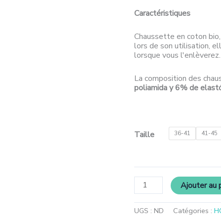
Caractéristiques
Chaussette en coton bio,
lors de son utilisation, e
lorsque vous l'enlèverez.
La composition des chau
poliamida y 6% de elas
Taille
36-41
41-45
Ajouter au 
UGS :
ND
Catégories :
H