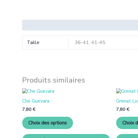
Informations complémentaires
Taille
36-41, 41-45
Produits similaires
Ce
produit
Che Guevara
Grenat L
a
plusieurs
7,80
€
7,80
€
variantes.
Les
Choix des options
Choix 
options
peuvent
être