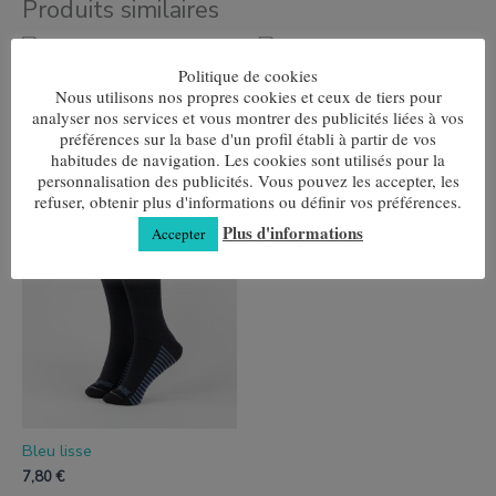
Produits similaires
Ce
Ce
produit
produit
Politique de cookies
Les doigts d'Annie
Grenat Losange
a
a
Nous utilisons nos propres cookies et ceux de tiers pour
plusieurs
plusieurs
7,80
€
7,80
€
analyser nos services et vous montrer des publicités liées à vos
variantes.
variantes.
Les
Les
préférences sur la base d'un profil établi à partir de vos
Choix des options
Choix des options
options
options
habitudes de navigation. Les cookies sont utilisés pour la
peuvent
peuvent
personnalisation des publicités. Vous pouvez les accepter, les
être
être
refuser, obtenir plus d'informations ou définir vos préférences.
choisies
choisies
Ce
Plus d'informations
sur
sur
Accepter
produit
la
la
a
page
page
plusieurs
de
de
variantes.
produit
produit
Les
options
peuvent
être
choisies
sur
la
page
Bleu lisse
de
7,80
€
produit