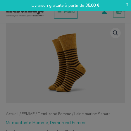
Aller
Livraison gratuite à partir de
35,00
€
au
Menu
contenu
quantité
de
Lana
marinera
Sahara
Accueil
/
FEMME
/
Demi-rond Femme
/ Laine marine Sahara
Mi-montante Homme
,
Demi-rond Femme