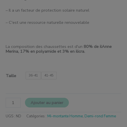
– Il a un facteur de protection solaire naturel
– C'est une ressource naturelle renouvelable
La composition des chaussettes est d'un
80% de
il
Anne
Merina, 17% en polyamide et 3% en
il
icra.
Taille
36-41
41-45
Ajouter au panier
UGS :
ND
Catégories :
Mi-montante Homme
,
Demi-rond Femme